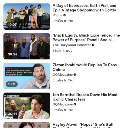
A Day of Espressos, Edith Piaf, and
Epic Vintage Shopping with Cortis
Vogue
2 tuần trước
10:07
"Black Equity, Black Excellence: The
Power of Purpose" Panel | Social
Impact Summit
The Hollywood Reporter
1 tuần trước
38:34
Zlatan Ibrahimović Replies To Fans
Online
GQMagazine
3 tuần trước
10:11
Jon Bernthal Breaks Down His Most
Iconic Characters
GQMagazine
3 tuần trước
30:44
Hayley Atwell "Hopes" She's Still