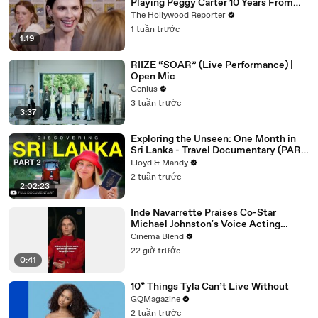
Playing Peggy Carter 10 Years From
Now | SDCC 2026
The Hollywood Reporter
1 tuần trước
1:19
RIIZE “SOAR” (Live Performance) |
Open Mic
Genius
3 tuần trước
3:37
Exploring the Unseen: One Month in
Sri Lanka - Travel Documentary (PART
2)
Lloyd & Mandy
2 tuần trước
2:02:23
Inde Navarrette Praises Co-Star
Michael Johnston's Voice Acting
Advice
Cinema Blend
22 giờ trước
0:41
10* Things Tyla Can’t Live Without
GQMagazine
2 tuần trước