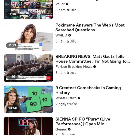
Veuer
3 năm trước
0:36
Pokimane Answers The Web's Most
Searched Questions
WIRED
3 năm trước
11:13
BREAKING NEWS: Matt Gaetz Tells
House Committee: 'I'm Not Going To
Vote For A Continuing Resolution'
Forbes Breaking News
3 năm trước
4:16
9 Greatest Comebacks In Gaming
History
WhatCulture
2 ngày trước
14:58
SIENNA SPIRO “Pure” (Live
Performance) | Open Mic
Genius