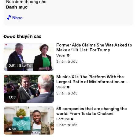
Nua dem thuong nho
Danh mục
🎵
Nhạc
Được khuyến cáo
Former Aide Claims She Was Asked to
Make a ‘Hit List’ For Trump
Veuer
3 năm trước
0:51
|
Sắp Tới
Musk’s X Is ‘the Platform With the
Largest Ratio of Misinformation or
Disinformation’ Amongst All Social
Veuer
Media Platforms
3 năm trước
1:08
59 companies that are changing the
world: From Tesla to Chobani
Fortune
3 năm trước
4:50