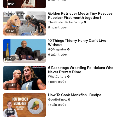
4 tuần trước
3:49
Golden Retriever Meets Tiny Rescues
Puppies (First month together)
The Golden Kobe Family
5 ngày trước
17:51
10 Things Thierry Henry Can’t Live
Without
GQMagazine
6 tuần trước
8:28
6 Backstage Wrestling Politicians Who
Never Drew A Dime
WhatCulture
1 ngày trước
19:49
How To Cook Monkfish | Recipe
GoodtoKnow
1 tuần trước
5:01