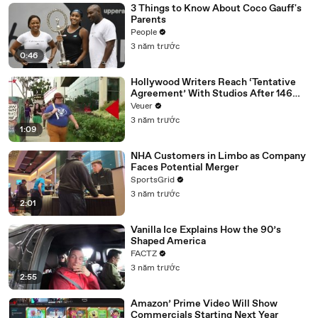
3 Things to Know About Coco Gauff's
Parents
People
3 năm trước
0:46
Hollywood Writers Reach ‘Tentative
Agreement’ With Studios After 146
Day Strike
Veuer
3 năm trước
1:09
NHA Customers in Limbo as Company
Faces Potential Merger
SportsGrid
3 năm trước
2:01
Vanilla Ice Explains How the 90’s
Shaped America
FACTZ
3 năm trước
2:55
Amazon’ Prime Video Will Show
Commercials Starting Next Year