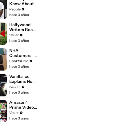
Platforms
Know About
Coco Gauff's
People
Parents
hace 3 años
Hollywood
Writers Reach
‘Tentative
Veuer
Agreement’
hace 3 años
With Studios
After 146 Day
NHA
Strike
Customers in
Limbo as
SportsGrid
Company
hace 3 años
Faces
Potential
Vanilla Ice
Merger
Explains How
the 90’s
FACTZ
Shaped
hace 3 años
America
Amazon’
Prime Video
Will Show
Veuer
Commercials
hace 3 años
Starting Next
Year