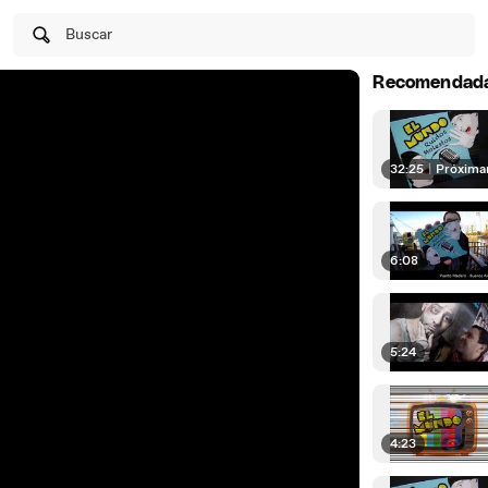
Buscar
Recomendad
32:25
|
Próxim
6:08
5:24
4:23