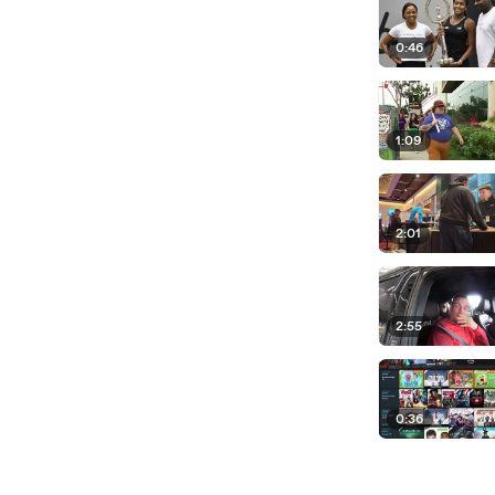
0:46
1:09
2:01
2:55
0:36