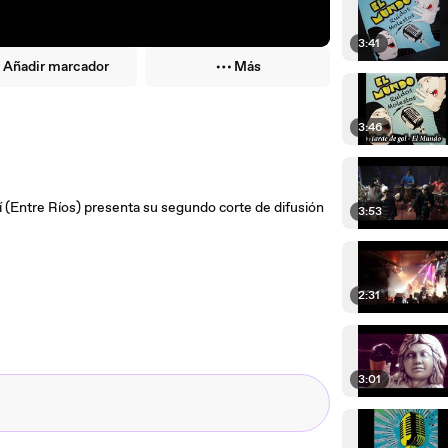
3:41
Añadir marcador
Más
3:46
í (Entre Ríos) presenta su segundo corte de difusión
3:53
2:31
3:01