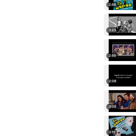
2:55
3:23
2:55
2:08
3:05
3:11