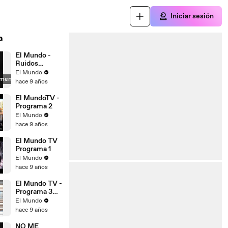
Iniciar sesión
a
El Mundo -
Ruidos
Molestos
El Mundo
amente
(2014) - Full
hace 9 años
Album
El MundoTV -
Programa 2
El Mundo
hace 9 años
El Mundo TV
Programa 1
El Mundo
hace 9 años
El Mundo TV -
Programa 3
(Estamos En
El Mundo
Todos Lados)
hace 9 años
NO ME