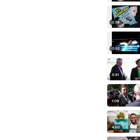
2:36
0:52
0:51
1:08
4:50