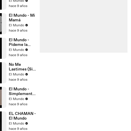
El Mundo
hace 9 años
El Mundo - Mi
Mamá
El Mundo
hace 9 años
El Mundo -
Pídeme la
Luna
El Mundo
hace 9 años
No Me
Lastimes (Sin
Voz)
El Mundo
hace 9 años
El Mundo -
Simplemente
Paso (LA
El Mundo
CIUDAD MAS
hace 9 años
LINDA DEL
MUNDO)
EL CHAMAN -
El Mundo
El Mundo
hace 9 años