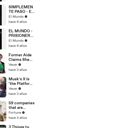
SIMPLEMEN
TE PASO - El
Mundo
El Mundo
hace 9 años
EL MUNDO -
PRISIONERA
SONANDO EN
El Mundo
CANAL 13
hace 9 años
Former Aide
Claims She
Was Asked to
Veuer
Make a ‘Hit
hace 3 años
List’ For
Trump
Musk’s X Is
‘the Platform
With the
Veuer
Largest Ratio
hace 3 años
of
Misinformatio
59 companies
n or
that are
Disinformatio
changing the
Fortune
n’ Amongst
world: From
hace 3 años
All Social
Tesla to
Media
Chobani
3 Things to