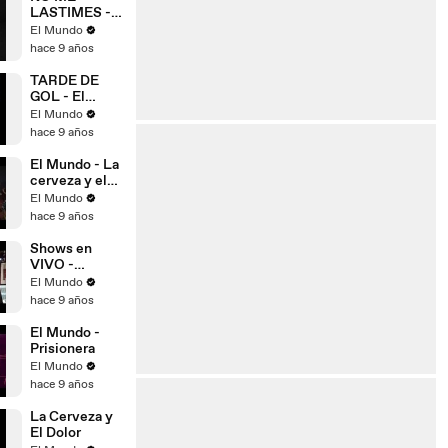
LASTIMES -
El Mundo
El Mundo
hace 9 años
TARDE DE
GOL - El
Mundo
El Mundo
hace 9 años
El Mundo - La
cerveza y el
dolor
El Mundo
hace 9 años
Shows en
VIVO -
Contratacione
El Mundo
s - El Mundo
hace 9 años
El Mundo -
Prisionera
El Mundo
hace 9 años
La Cerveza y
El Dolor