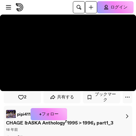
プレイヤーにスキップ
メインコンテンツにスキップ
ログイン
ブックマー
2
共有する
ク
+フォロー
pipi411
CHAGE &ASKA Anthology「1995＞1996」 part1_3
18 年前