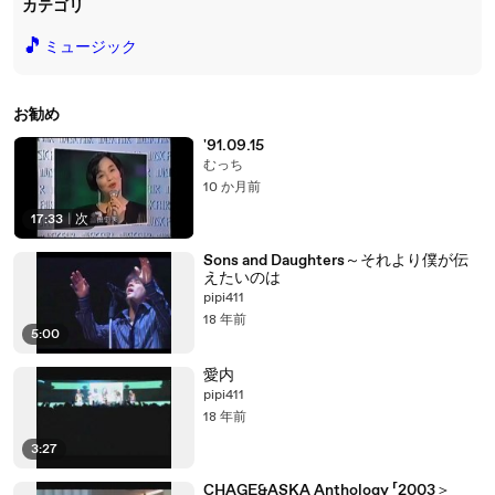
カテゴリ
🎵
ミュージック
お勧め
'91.09.15
むっち
10 か月前
17:33
|
次
Sons and Daughters～それより僕が伝
えたいのは
pipi411
18 年前
5:00
愛内
pipi411
18 年前
3:27
CHAGE&ASKA Anthology 「2003＞