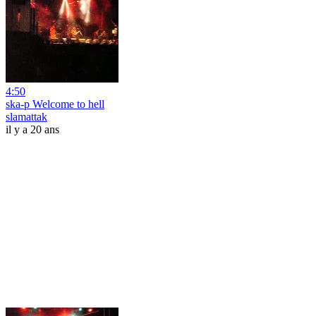
4:50
ska-p Welcome to hell
slamattak
il y a 20 ans