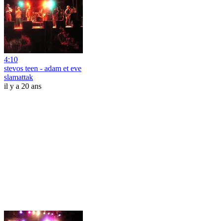
4:10
stevos teen - adam et eve
slamattak
il y a 20 ans