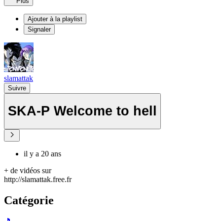
Plus
Ajouter à la playlist
Signaler
slamattak
Suivre
SKA-P Welcome to hell
il y a 20 ans
+ de vidéos sur
http://slamattak.free.fr
Catégorie