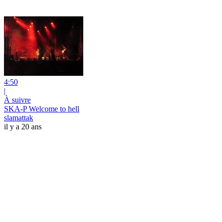
4:50
|
À suivre
SKA-P Welcome to hell
slamattak
il y a 20 ans