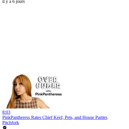
il y a 6 jours
8:03
PinkPantheress Rates Chief Keef, Pets, and House Parties
Pitchfork