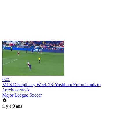
0:05
MLS Disciplinary Week 23: Yoshimar Yotun hands to
face/head/neck
Major League Soccer
il y a 9 ans