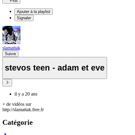
Plus
Ajouter à la playlist
Signaler
slamattak
Suivre
stevos teen - adam et eve
il y a 20 ans
+ de vidéos sur
http://slamattak.free.fr
Catégorie