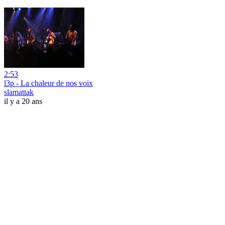
2:53
l3p - La chaleur de nos voix
slamattak
il y a 20 ans