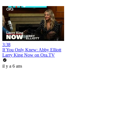
3:38
If You Only Knew: Abby Elliott
Larry King Now on Ora.TV
il y a 6 ans