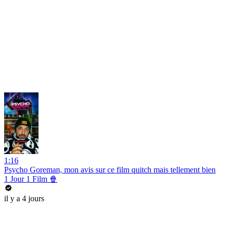
1:16
Psycho Goreman, mon avis sur ce film quitch mais tellement bien
1 Jour 1 Film 🍿
il y a 4 jours