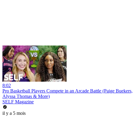
8:02
Pro Basketball Players Compete in an Arcade Battle (Paige Buekers,
Alyssa Thomas & More)
SELF Magazine
il y a 5 mois