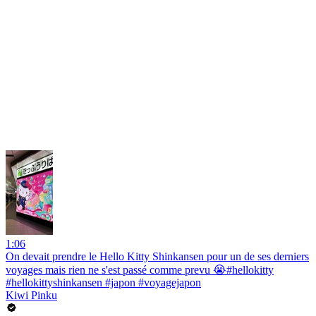
1:06
On devait prendre le Hello Kitty Shinkansen pour un de ses derniers
voyages mais rien ne s'est passé comme prevu 😭#hellokitty
#hellokittyshinkansen #japon #voyagejapon
Kiwi Pinku