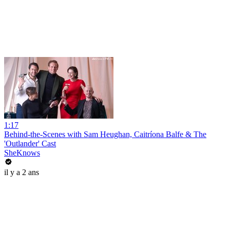
1:17
Behind-the-Scenes with Sam Heughan, Caitríona Balfe & The
'Outlander' Cast
SheKnows
il y a 2 ans