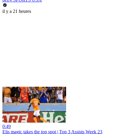
il y a 21 heures
0:49
Elis magic takes the top spot | Top 3 Assists Week 23