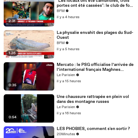
"Les locaux ont été cambriolés, trois
portes ont été cassées": le club de foot
de Champfleur victime d'un
BFM
cambriolage
il y a 4 heures
2:31
La physalie envahit des plages du Sud-
Ouest
BFM
il y a 5 heures
1:26
Mercato : le PSG officialise l’arrivée de
l’international français Maghnes
Akliouche
Le Parisien
il y a 15 heures
0:35
Une chaussure rattrapée en plein vol
dans des montagne russes
Le Parisien
il y a 16 heures
0:54
LES PHOBIES, comment s'en sortir ?
20Minutes