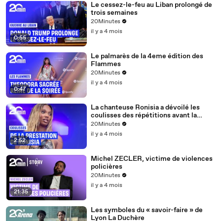
Le cessez-le-feu au Liban prolongé de
trois semaines
20Minutes
il y a 4 mois
0:55
Le palmarès de la 4eme édition des
Flammes
20Minutes
il y a 4 mois
0:47
La chanteuse Ronisia a dévoilé les
coulisses des répétitions avant la
quatrième édition des Flammes
20Minutes
il y a 4 mois
2:52
Michel ZECLER, victime de violences
policières
20Minutes
il y a 4 mois
21:35
Les symboles du « savoir-faire » de
Lyon La Duchère