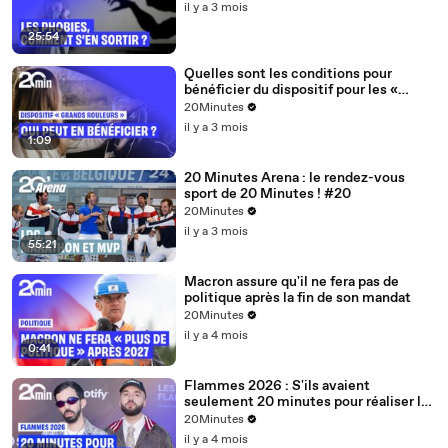
il y a 3 mois
25:54
Quelles sont les conditions pour
bénéficier du dispositif pour les «
grands rouleurs » ?
20Minutes
il y a 3 mois
1:09
20 Minutes Arena : le rendez-vous
sport de 20 Minutes ! #20
20Minutes
il y a 3 mois
55:21
Macron assure qu'il ne fera pas de
politique après la fin de son mandat
20Minutes
il y a 4 mois
0:41
Flammes 2026 : S'ils avaient
seulement 20 minutes pour réaliser le
hit parfait, quelle serait la recette ?
20Minutes
il y a 4 mois