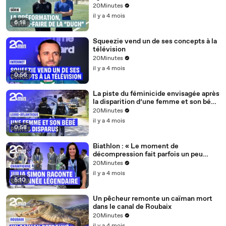
20Minutes
il y a 4 mois
6:18
Squeezie vend un de ses concepts à la
télévision
20Minutes
il y a 4 mois
0:56
La piste du féminicide envisagée après
la disparition d’une femme et son bébé
de 15 mois près de Nantes
20Minutes
il y a 4 mois
0:58
Biathlon : « Le moment de
décompression fait parfois un peu
peur »... Julia Simon et l'après saison
20Minutes
olympique
il y a 4 mois
5:10
Un pêcheur remonte un caïman mort
dans le canal de Roubaix
20Minutes