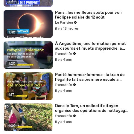
2:49
Paris : les meilleurs spots pour voir
l'éclipse solaire du 12 août
Le Parisien
il y a 18 heures
1:40
À Angoulême, une formation permet
aux sourds et muets d'apprendre la
langue des signes
franceinfo
il y a 4 ans
1:20
Parité hommes-femmes : le train de
l’égalité fait sa première escale à
Nantes
franceinfo
il y a 4 ans
1:17
Dans le Tarn, un collectif citoyen
organise des opérations de nettoyage
de la rivière Cérou
franceinfo
il y a 4 ans
1:00