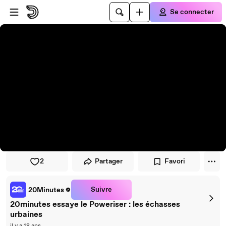
Passer au player
Passer au contenu principal
Se connecter
2
Partager
Favori
Suivre
20Minutes
20minutes essaye le Poweriser : les échasses
urbaines