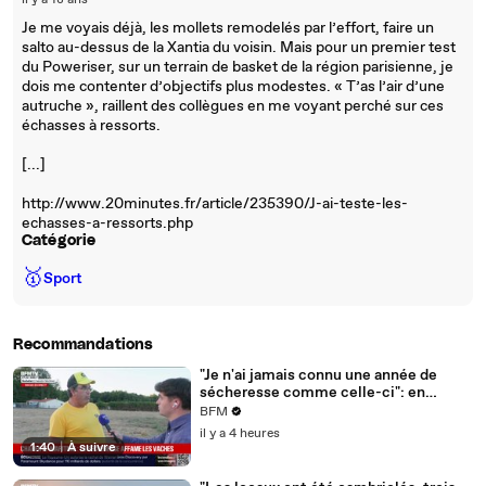
il y a 18 ans
Je me voyais déjà, les mollets remodelés par l’effort, faire un
salto au-dessus de la Xantia du voisin. Mais pour un premier test
du Poweriser, sur un terrain de basket de la région parisienne, je
dois me contenter d’objectifs plus modestes. « T’as l’air d’une
autruche », raillent des collègues en me voyant perché sur ces
échasses à ressorts.
[...]
http://www.20minutes.fr/article/235390/J-ai-teste-les-
echasses-a-ressorts.php
Catégorie
🥇
Sport
Recommandations
"Je n'ai jamais connu une année de
sécheresse comme celle-ci": en
Charente-Maritime, à cause de la
BFM
sécheresse, l'herbe de cette prairie
il y a 4 heures
n'est plus comestible pour les vaches
1:40
|
À suivre
depuis le 1er juin