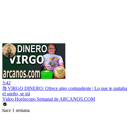
3:42
♍ VIRGO DINERO: Ofrece algo contundente | Lo que te quitaba
el sueño, se irá
Video Horóscopo Semanal de ARCANOS.COM
hace 1 semana