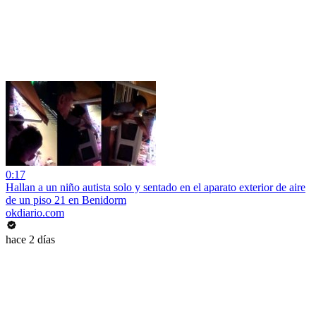
0:17
Hallan a un niño autista solo y sentado en el aparato exterior de aire
de un piso 21 en Benidorm
okdiario.com
hace 2 días