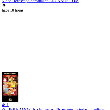
Video Horóscopo Semanal de ARCANOS.COM
hace 18 horas
4:11
♎ LIBRA AMOR: No le pierdas | No esperes victorias inmediatas