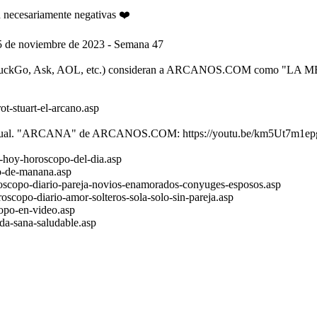
ecesariamente negativas ❤️
e noviembre de 2023 - Semana 47
, DuckDuckGo, Ask, AOL, etc.) consideran a ARCANOS.COM como
ot-stuart-el-arcano.asp
spiritual. "ARCANA" de ARCANOS.COM: https://youtu.be/km5Ut7m1ep
-hoy-horoscopo-del-dia.asp
o-de-manana.asp
scopo-diario-pareja-novios-enamorados-conyuges-esposos.asp
copo-diario-amor-solteros-sola-solo-sin-pareja.asp
opo-en-video.asp
da-sana-saludable.asp