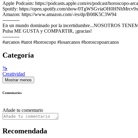
Apple Podcasts: https://podcasts.apple.com/es/podcast/horoscopo-ar
Spotify: https://open.spotify.com/show/0TgWSGviaOH0HNhMrcv9
Amazon: https://www.amazon.com/-/es/dp/B08K5C3W94
-----------
En un mundo dominado por la incertidumbre...NOSOTROS TE
Pulsa ME GUSTA y COMPARTIR, ¡gracias!
-----------
#arcanos #tarot #horoscopo #losarcanos #horoscopoarcanos
Categoría
🦄
Creatividad
Mostrar menos
Comentarios
Añade tu comentario
Recomendada