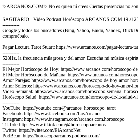
✨ARCANOS.COM✨ No es quien tú crees Ciertas presencias no son n
SAGITARIO - Video Podcast Horóscopo ARCANOS.COM 19 al 25 d
-----------
Google y todos los buscadores (Bing, Yahoo, Baidu, Yandex
compruébalo.
Pagar Lectura Tarot Stuart: https://www.arcanos.com/pagar-lectura-tar
-----------
528Hz, la frecuencia milagrosa y del amor. Escucha mi música e
-----------
El Mejor Horóscopo de Hoy: https://www.arcanos.com/horoscopo-de
El Mejor Horóscopo de Mañana: https://www.arcanos.com/horoscop
Amor Parejas: https://www.arcanos.com/horoscopo-de-hoy-amor-horo
Amor Solteros: https://www.arcanos.com/horoscopo-de-hoy-amor-horos
Video Semanal: https://www.arcanos.com/horoscopo-semanal-horosc
Horóscopo Salud: https://www.arcanos.com/horoscopo-de-la-salud-vi
-----------
YouTube: https://youtube.com/@arcanos_horoscopo_tarot
Facebook: https://www.facebook.com/LosArcanos
Instagram: https://www.instagram.com/arcanos.com.horoscopo
TikTok: https://www.tiktok.com/@horoscopoarcanos
Twitter: https://twitter.com/ElArcanoNet
PodBean: https://horoscopoarcanos.podbean.com/