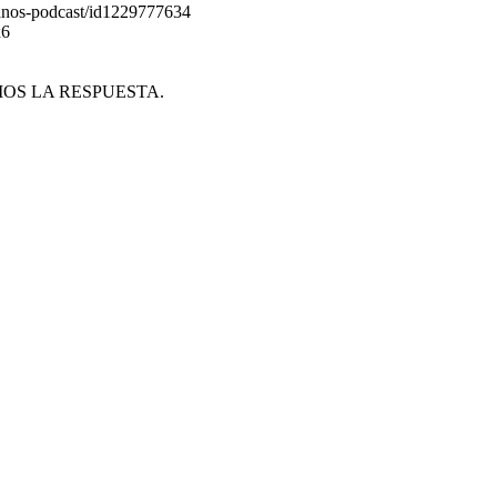
canos-podcast/id1229777634
x6
NEMOS LA RESPUESTA.