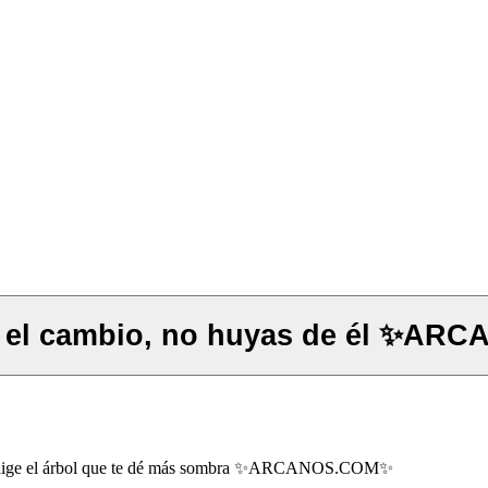
♐️#SAGITARIO #TAROT♐️ Acep
 Elige el árbol que te dé más sombra ✨ARCANOS.COM✨