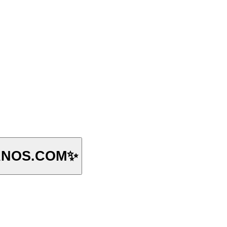
ta el cambio, no huyas de él ✨ARCANOS.COM✨