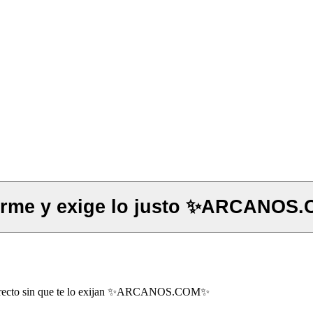
♏️#ESCORPIO #TAROT♏️ Ponte firme y exige lo j
correcto sin que te lo exijan ✨ARCANOS.COM✨