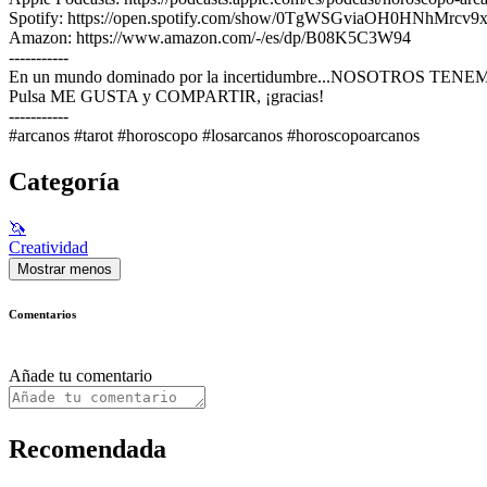
Spotify: https://open.spotify.com/show/0TgWSGviaOH0HNhMrcv9
Amazon: https://www.amazon.com/-/es/dp/B08K5C3W94
-----------
En un mundo dominado por la incertidumbre...NOSOTROS TE
Pulsa ME GUSTA y COMPARTIR, ¡gracias!
-----------
#arcanos #tarot #horoscopo #losarcanos #horoscopoarcanos
Categoría
🦄
Creatividad
Mostrar menos
Comentarios
Añade tu comentario
Recomendada