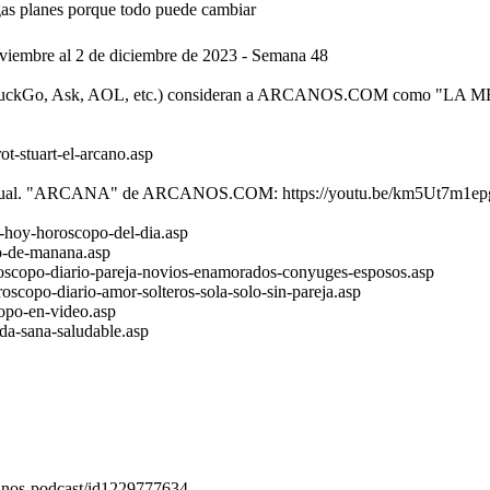
planes porque todo puede cambiar ‍‍
bre al 2 de diciembre de 2023 - Semana 48
, DuckDuckGo, Ask, AOL, etc.) consideran a ARCANOS.COM como
ot-stuart-el-arcano.asp
spiritual. "ARCANA" de ARCANOS.COM: https://youtu.be/km5Ut7m1ep
-hoy-horoscopo-del-dia.asp
o-de-manana.asp
scopo-diario-pareja-novios-enamorados-conyuges-esposos.asp
copo-diario-amor-solteros-sola-solo-sin-pareja.asp
opo-en-video.asp
da-sana-saludable.asp
canos-podcast/id1229777634