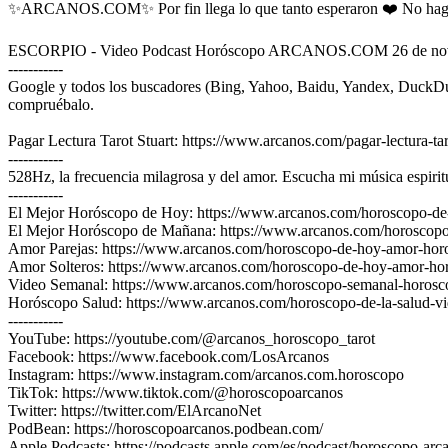
✨ARCANOS.COM✨ Por fin llega lo que tanto esperaron ❤️ No hagas 
ESCORPIO - Video Podcast Horóscopo ARCANOS.COM 26 de noviem
-----------
Google y todos los buscadores (Bing, Yahoo, Baidu, Yandex
compruébalo.
Pagar Lectura Tarot Stuart: https://www.arcanos.com/pagar-lectura-tar
-----------
528Hz, la frecuencia milagrosa y del amor. Escucha mi música e
-----------
El Mejor Horóscopo de Hoy: https://www.arcanos.com/horoscopo-de
El Mejor Horóscopo de Mañana: https://www.arcanos.com/horoscop
Amor Parejas: https://www.arcanos.com/horoscopo-de-hoy-amor-horo
Amor Solteros: https://www.arcanos.com/horoscopo-de-hoy-amor-horos
Video Semanal: https://www.arcanos.com/horoscopo-semanal-horosc
Horóscopo Salud: https://www.arcanos.com/horoscopo-de-la-salud-vi
-----------
YouTube: https://youtube.com/@arcanos_horoscopo_tarot
Facebook: https://www.facebook.com/LosArcanos
Instagram: https://www.instagram.com/arcanos.com.horoscopo
TikTok: https://www.tiktok.com/@horoscopoarcanos
Twitter: https://twitter.com/ElArcanoNet
PodBean: https://horoscopoarcanos.podbean.com/
Apple Podcasts: https://podcasts.apple.com/es/podcast/horoscopo-ar