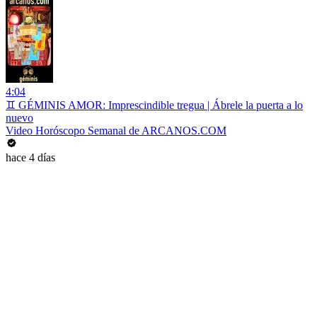
4:04
♊ GÉMINIS AMOR: Imprescindible tregua | Ábrele la puerta a lo
nuevo
Video Horóscopo Semanal de ARCANOS.COM
hace 4 días