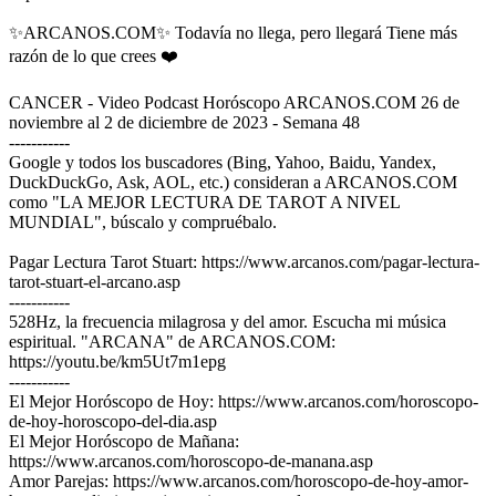
✨ARCANOS.COM✨ Todavía no llega, pero llegará Tiene más
razón de lo que crees ❤️
CANCER - Video Podcast Horóscopo ARCANOS.COM 26 de
noviembre al 2 de diciembre de 2023 - Semana 48
-----------
Google y todos los buscadores (Bing, Yahoo, Baidu, Yandex,
DuckDuckGo, Ask, AOL, etc.) consideran a ARCANOS.COM
como "LA MEJOR LECTURA DE TAROT A NIVEL
MUNDIAL", búscalo y compruébalo.
Pagar Lectura Tarot Stuart: https://www.arcanos.com/pagar-lectura-
tarot-stuart-el-arcano.asp
-----------
528Hz, la frecuencia milagrosa y del amor. Escucha mi música
espiritual. "ARCANA" de ARCANOS.COM:
https://youtu.be/km5Ut7m1epg
-----------
El Mejor Horóscopo de Hoy: https://www.arcanos.com/horoscopo-
de-hoy-horoscopo-del-dia.asp
El Mejor Horóscopo de Mañana:
https://www.arcanos.com/horoscopo-de-manana.asp
Amor Parejas: https://www.arcanos.com/horoscopo-de-hoy-amor-