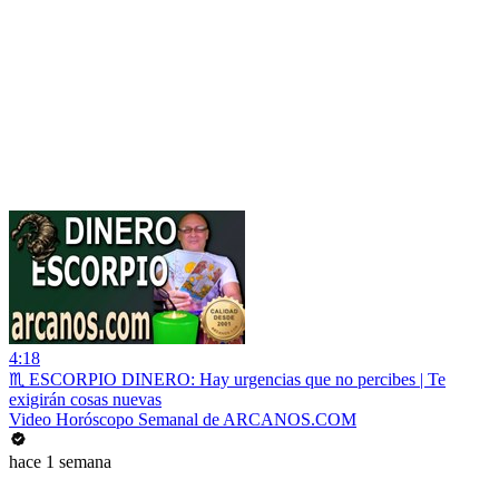
4:18
♏ ESCORPIO DINERO: Hay urgencias que no percibes | Te
exigirán cosas nuevas
Video Horóscopo Semanal de ARCANOS.COM
hace 1 semana