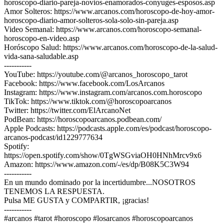
horoscopo-diario-pareja-novios-enamorados-conyuges-esposos.asp
Amor Solteros: https://www.arcanos.com/horoscopo-de-hoy-amor-
horoscopo-diario-amor-solteros-sola-solo-sin-pareja.asp
Video Semanal: https://www.arcanos.com/horoscopo-semanal-
horoscopo-en-video.asp
Horóscopo Salud: https://www.arcanos.com/horoscopo-de-la-salud-
vida-sana-saludable.asp
-----------
YouTube: https://youtube.com/@arcanos_horoscopo_tarot
Facebook: https://www.facebook.com/LosArcanos
Instagram: https://www.instagram.com/arcanos.com.horoscopo
TikTok: https://www.tiktok.com/@horoscopoarcanos
Twitter: https://twitter.com/ElArcanoNet
PodBean: https://horoscopoarcanos.podbean.com/
Apple Podcasts: https://podcasts.apple.com/es/podcast/horoscopo-
arcanos-podcast/id1229777634
Spotify:
https://open.spotify.com/show/0TgWSGviaOH0HNhMrcv9x6
Amazon: https://www.amazon.com/-/es/dp/B08K5C3W94
-----------
En un mundo dominado por la incertidumbre...NOSOTROS
TENEMOS LA RESPUESTA.
Pulsa ME GUSTA y COMPARTIR, ¡gracias!
-----------
#arcanos #tarot #horoscopo #losarcanos #horoscopoarcanos