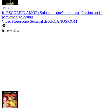
4:13
♏ ESCORPIO AMOR: Sólo un pequeño tropiezo | Presión social
para que algo ocurra
Video Horóscopo Semanal de ARCANOS.COM
hace 4 días