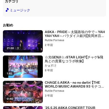
カテゴリ
🎵
ミュージック
お勧め
ASKA - PRIDE～太陽路埃の中で～YAH
YAH YAH～パラダイス銀河【長岡米百俵
フェス ハイレゾ Hi-Res】
Rutile Forneus
2 年前
21:58
|
次
☆光GENJI☆♪STAR LIGHT【チャゲ&飛
鳥との貴重なコラボ映像】
かぁすけ
8 年前
1:45
CHAGE＆ASKA - no no darlin' 【THE
WORLD MUSIC AWARDS 93 モナコ音
楽祭93 ハイレゾ Hi-Res】
Rutile Forneus
3 年前
9:45
'25.5.25 ASKA CONCERT TOUR