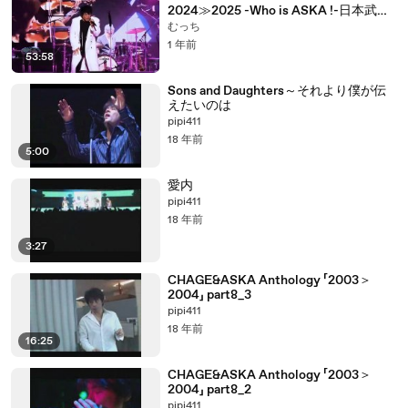
2024≫2025 -Who is ASKA !-日本武道
館2.14 No.3
むっち
1 年前
53:58
Sons and Daughters～それより僕が伝
えたいのは
pipi411
18 年前
5:00
愛内
pipi411
18 年前
3:27
CHAGE&ASKA Anthology 「2003＞
2004」 part8_3
pipi411
18 年前
16:25
CHAGE&ASKA Anthology 「2003＞
2004」 part8_2
pipi411