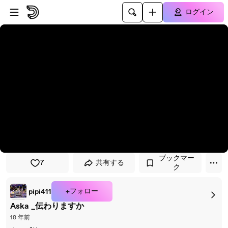
プレイヤーにスキップ
メインコンテンツにスキップ
ログイン
ブックマー
7
共有する
ク
+フォロー
pipi411
Aska _伝わりますか
18 年前