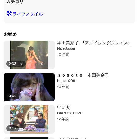
カテゴリ
🛠️
ライフスタイル
お勧め
本田美奈子．「アメイジンググレイス」
Nice Japan
10 年前
2:32
|
次
ｓｏｓｏｔｅ 本田美奈子
hoper 009
10 年前
3:09
いい友
GIANTS_LOVE
17 年前
9:52