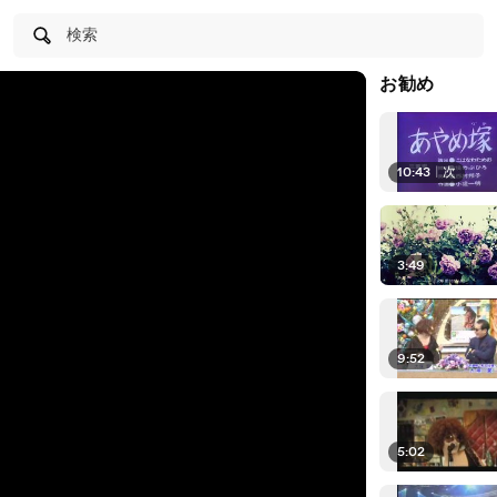
検索
お勧め
10:43
|
次
3:49
9:52
5:02