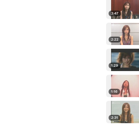
3:47
2:22
1:29
1:16
2:31