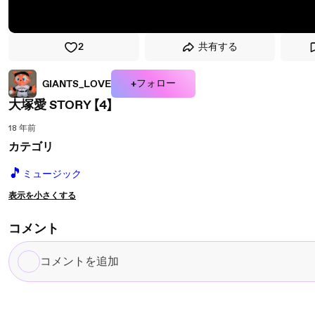
2
共有する
+フォロー
GIANTS_LOVE
大塚愛 STORY 【4】
18 年前
カテゴリ
🎵
ミュージック
表示を小さくする
コメント
コ
メ
ン
ト