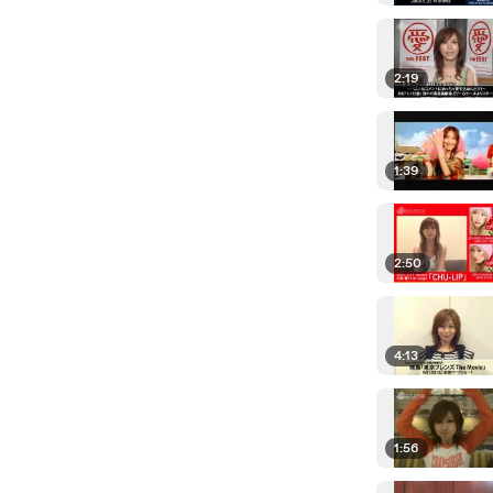
2:19
1:39
2:50
4:13
1:56