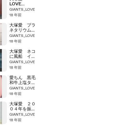
LOVE
COOK イン
GIANTS_LOVE
タビュー
18 年前
大塚愛 プラ
ネタリウム
インタビュー
GIANTS_LOVE
18 年前
大塚愛 ネコ
に風船 イン
タビュー
GIANTS_LOVE
18 年前
愛ちん 黒毛
和牛上塩タン
焼き６８０円
GIANTS_LOVE
18 年前
大塚愛 ２０
０４年を振り
返る質問
GIANTS_LOVE
18 年前