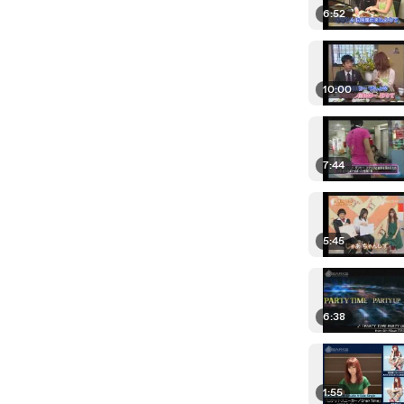
6:52
10:00
7:44
5:45
6:38
1:55