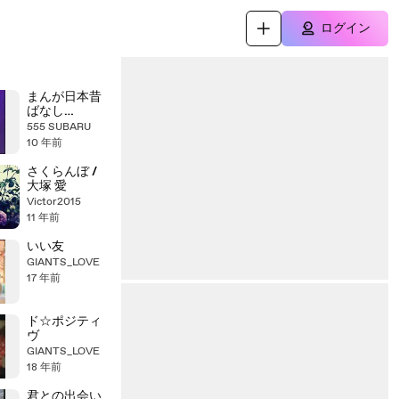
ログイン
まんが日本昔
ばなし
0516【あやめ
555 SUBARU
塚】
10 年前
さくらんぼ /
大塚 愛
Victor2015
11 年前
いい友
GIANTS_LOVE
17 年前
ド☆ポジティ
ヴ
GIANTS_LOVE
18 年前
君との出会い