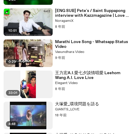
[ENG SUB] Pete's / Saint Suppapong
interview with Kazzmagazine | Love by
Chance
NoragamiX
8 年前
10:51
Marathi Love Song - Whatsapp Status
Video
Vasundhara Video
9 年前
0:29
王力宏A.I.愛七夕談情唱愛 Leehom
Wang A.I. Love Live
Elegant Video
8 年前
33:01
大塚愛_環境問題を語る
GIANTS_LOVE
18 年前
4:48