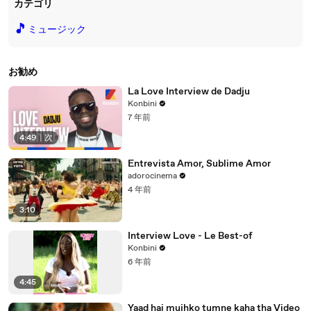
カテゴリ
🎵
ミュージック
お勧め
La Love Interview de Dadju
Konbini
7 年前
4:49
|
次
Entrevista Amor, Sublime Amor
adorocinema
4 年前
3:10
Interview Love - Le Best-of
Konbini
6 年前
4:45
Yaad hai mujhko tumne kaha tha Video