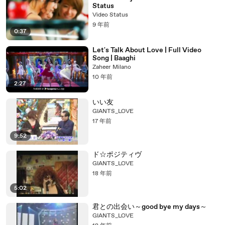
Status
Video Status
9 年前
0:37
Let's Talk About Love | Full Video
Song | Baaghi
Zaheer Milano
10 年前
2:27
いい友
GIANTS_LOVE
17 年前
9:52
ド☆ポジティヴ
GIANTS_LOVE
18 年前
5:02
君との出会い～good bye my days～
GIANTS_LOVE