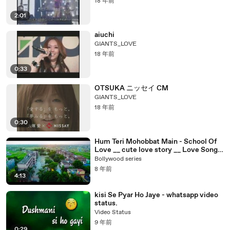
18 年前
2:01
aiuchi
GIANTS_LOVE
18 年前
0:33
OTSUKA ニッセイ CM
GIANTS_LOVE
18 年前
0:30
Hum Teri Mohobbat Main - School Of
Love __ cute love story __ Love Song
2018_HD
Bollywood series
8 年前
4:13
kisi Se Pyar Ho Jaye - whatsapp video
status.
Video Status
9 年前
0:29