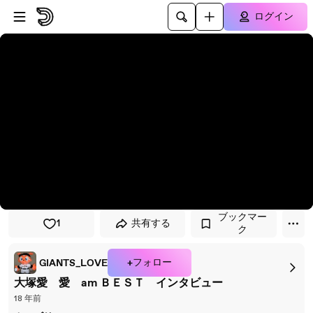
プレイヤーにスキップ
メインコンテンツにスキップ
ログイン
ブックマー
1
共有する
ク
+フォロー
GIANTS_LOVE
大塚愛 愛 am ＢＥＳＴ インタビュー
18 年前