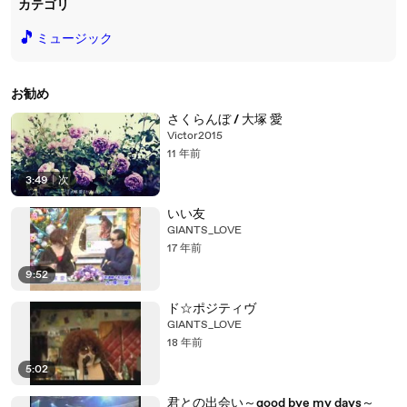
カテゴリ
🎵
ミュージック
お勧め
さくらんぼ / 大塚 愛
Victor2015
11 年前
3:49
|
次
いい友
GIANTS_LOVE
17 年前
9:52
ド☆ポジティヴ
GIANTS_LOVE
18 年前
5:02
君との出会い～good bye my days～