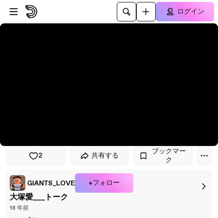
プレイヤーにスキップ
メインコンテンツにスキップ
ログイン
ブックマー
2
共有する
ク
+フォロー
GIANTS_LOVE
大塚愛___トーク
18 年前