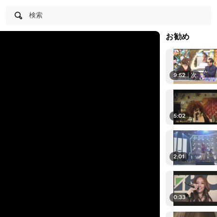
検索
お勧め
9:52
|
次
5:02
2:01
0:33