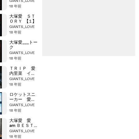
GIANTS_LOVE
18 年前
大塚愛 ＳＴ
ＯＲＹ 【１】
GIANTS_LOVE
18 年前
大塚愛___トー
ク
GIANTS_LOVE
18 年前
ＴＲＩＰ 愛
内里菜 イン
タビュー
GIANTS_LOVE
18 年前
ロケットスニ
ーカー 愛ち
んインタビュ
GIANTS_LOVE
ー
18 年前
大塚愛 愛
am ＢＥＳＴ
インタビュー
GIANTS_LOVE
18 年前