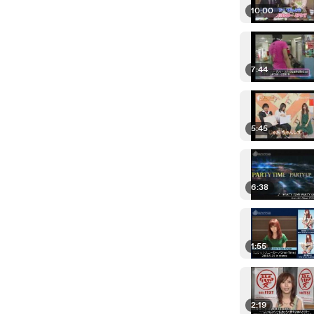
10:00
7:44
5:45
6:38
1:55
2:19