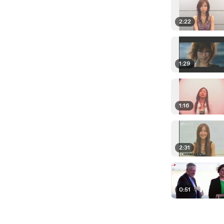
2:22
1:29
1:16
2:31
0:51