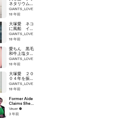
ネタリウム
インタビュー
GIANTS_LOVE
18 年前
大塚愛 ネコ
に風船 イン
タビュー
GIANTS_LOVE
18 年前
愛ちん 黒毛
和牛上塩タン
焼き６８０円
GIANTS_LOVE
18 年前
大塚愛 ２０
０４年を振り
返る質問
GIANTS_LOVE
18 年前
Former Aide
Claims She
Was Asked to
Veuer
Make a ‘Hit
3 年前
List’ For
Trump