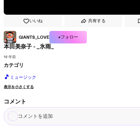
いいね
共有する
+フォロー
GIANTS_LOVE
本田美奈子 - _氷雨_
18 年前
カテゴリ
🎵
ミュージック
表示を小さくする
コメント
コ
メ
ン
ト