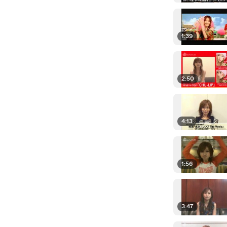
1:39
2:50
4:13
1:56
3:47