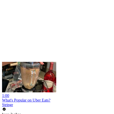
1:00
What's Popular on Uber Eats?
Stringr