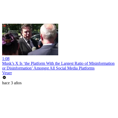
1:08
Musk’s X Is ‘the Platform With the Largest Ratio of Misinformation
or Disinformation’ Amongst All Social Media Platforms
Veuer
hace 3 años