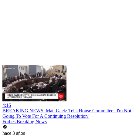
4:16
BREAKING NEWS: Matt Gaetz Tells House Committee: 'I'm Not
Going To Vote For A Continuing Resolution'
Forbes Breaking News
hace 3 años