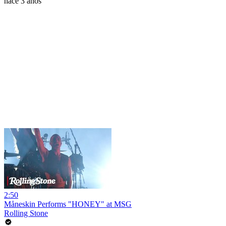
hace 3 años
2:50
Måneskin Performs "HONEY" at MSG
Rolling Stone