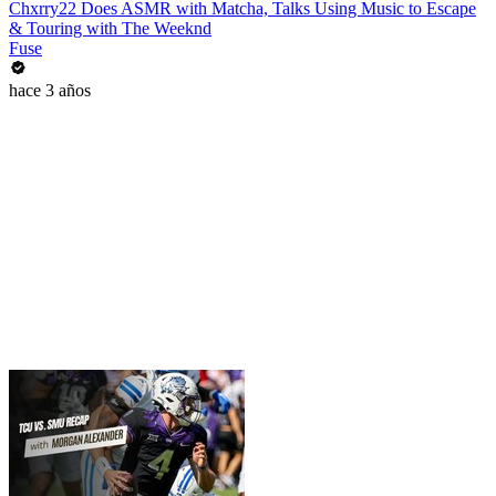
Chxrry22 Does ASMR with Matcha, Talks Using Music to Escape
& Touring with The Weeknd
Fuse
hace 3 años