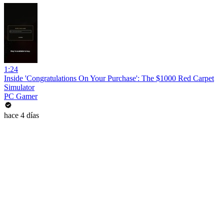
1:24
Inside 'Congratulations On Your Purchase': The $1000 Red Carpet
Simulator
PC Gamer
hace 4 días