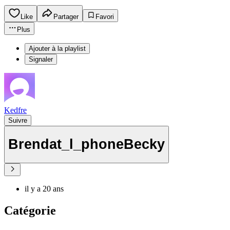
Like
Partager
Favori
Plus
Ajouter à la playlist
Signaler
Kedfre
Suivre
Brendat_l_phoneBecky
il y a 20 ans
Catégorie