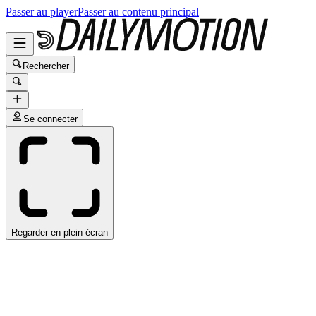
Passer au player
Passer au contenu principal
Rechercher
Se connecter
Regarder en plein écran