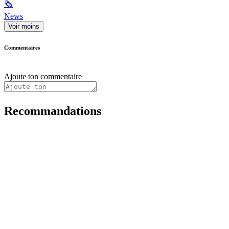
🗞
News
Voir moins
Commentaires
Ajoute ton commentaire
Recommandations