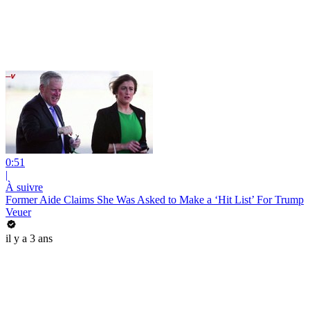
0:51
|
À suivre
Former Aide Claims She Was Asked to Make a ‘Hit List’ For Trump
Veuer
il y a 3 ans