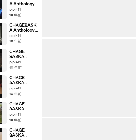
A Anthology
「2003＞2004」
pipi411
part8_2
18 年前
CHAGE&ASK
A Anthology
「2003＞2004」
pipi411
part8_1
18 年前
CHAGE
&ASKA
Anthology
pipi411
「2002＞2003」
18 年前
part7_4
CHAGE
&ASKA
Anthology
pipi411
「2002＞2003」
18 年前
part7_2
CHAGE
&ASKA
Anthology
pipi411
「2001＞2002」
18 年前
part6_4
CHAGE
&ASKA