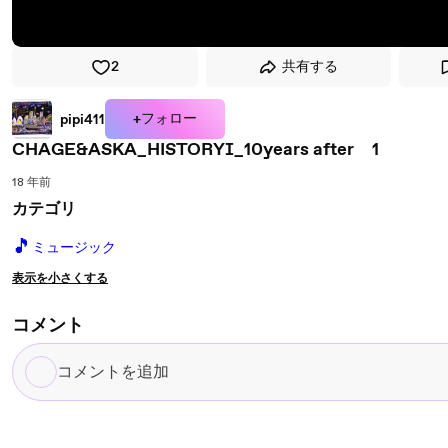
2
共有する
+フォロー
pipi411
CHAGE&ASKA_HISTORYⅠ_10years after 1
18 年前
カテゴリ
🎵
ミュージック
表示を小さくする
コメント
コ
メ
ン
ト