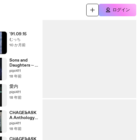
ログイン
'91.09.15
むっち
10 か月前
Sons and
Daughters～
それより僕が
pipi411
伝えたいのは
18 年前
愛内
pipi411
18 年前
CHAGE&ASK
A Anthology
「2003＞2004」
pipi411
part8_3
18 年前
CHAGE&ASK