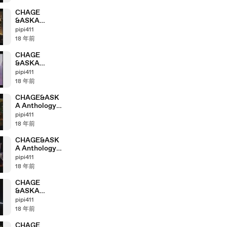
part4_2
CHAGE
&ASKA
Anthology
pipi411
「1999＞2000」
18 年前
part4_1
CHAGE
&ASKA
Anthology「19
pipi411
97＞1998」
18 年前
part3_3
CHAGE&ASK
A Anthology
「2003＞2004」
pipi411
part8_5
18 年前
CHAGE&ASK
A Anthology
「2003＞2004」
pipi411
part8_4
18 年前
CHAGE
&ASKA
Anthology
pipi411
「2002＞2003」
18 年前
part7_3
CHAGE