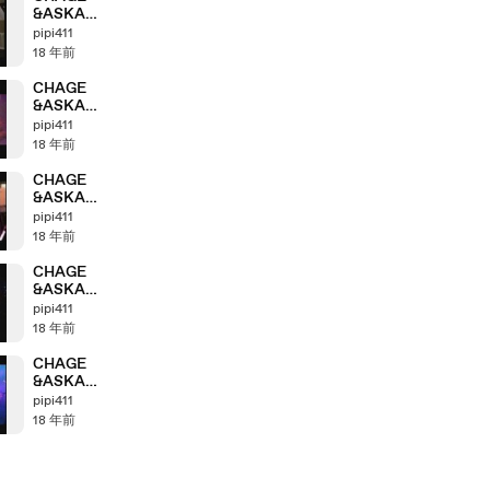
&ASKA
Anthology
pipi411
「2002＞2003」
18 年前
part7_1
CHAGE
&ASKA
Anthology
pipi411
「2001＞2002」
18 年前
part6_2
CHAGE
&ASKA
Anthology
pipi411
「2000＞2001」
18 年前
part5_4
CHAGE
&ASKA
Anthology
pipi411
「2000＞2001」
18 年前
part5_2
CHAGE
&ASKA
Anthology
pipi411
「2000＞2001」
18 年前
part5_1