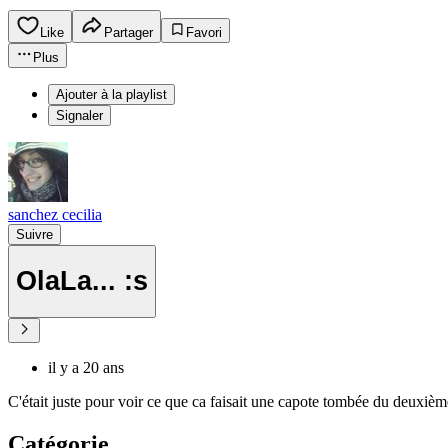
Like
Partager
Favori
Plus
Ajouter à la playlist
Signaler
sanchez cecilia
Suivre
OlaLa... :s
il y a 20 ans
C'était juste pour voir ce que ca faisait une capote tombée du deuxième 
Catégorie