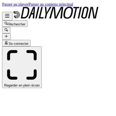
Passer au player
Passer au contenu principal
Rechercher
Se connecter
Regarder en plein écran