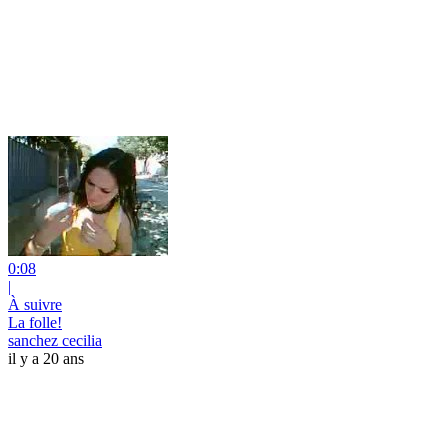
0:08
|
À suivre
La folle!
sanchez cecilia
il y a 20 ans