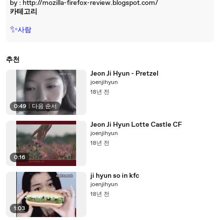
by : http://mozilla-firefox-review.blogspot.com/
카테고리
✨
사람
추천
Jeon Ji Hyun - Pretzel
joenjihyun
18년 전
0:49
|
다음 순서
Jeon Ji Hyun Lotte Castle CF
joenjihyun
18년 전
0:16
ji hyun so in kfc
joenjihyun
18년 전
1:03