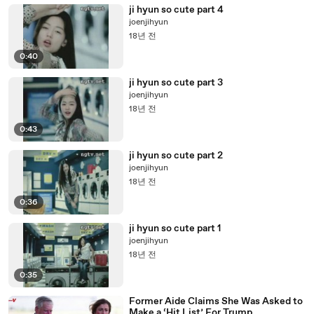
ji hyun so cute part 4
joenjihyun
18년 전
0:40
ji hyun so cute part 3
joenjihyun
18년 전
0:43
ji hyun so cute part 2
joenjihyun
18년 전
0:36
ji hyun so cute part 1
joenjihyun
18년 전
0:35
Former Aide Claims She Was Asked to
Make a ‘Hit List’ For Trump