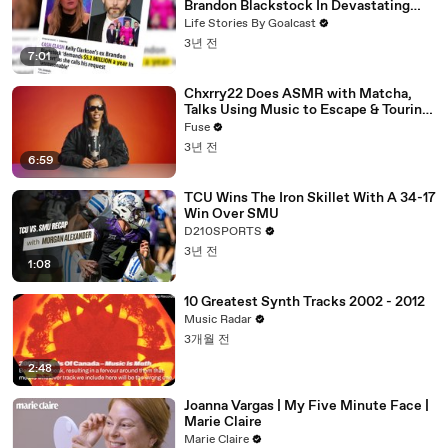
Brandon Blackstock In Devastating
Divorce Battle
Life Stories By Goalcast
3년 전
7:01
Chxrry22 Does ASMR with Matcha,
Talks Using Music to Escape & Touring
with The Weeknd
Fuse
3년 전
6:59
TCU Wins The Iron Skillet With A 34-17
Win Over SMU
D210SPORTS
3년 전
1:08
10 Greatest Synth Tracks 2002 - 2012
Music Radar
3개월 전
2:48
Joanna Vargas | My Five Minute Face |
Marie Claire
Marie Claire