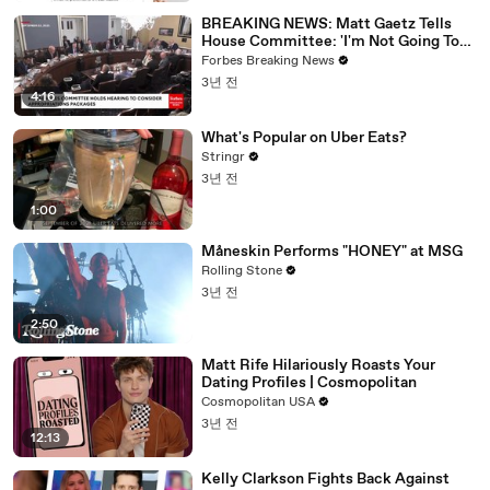
BREAKING NEWS: Matt Gaetz Tells
House Committee: 'I'm Not Going To
Vote For A Continuing Resolution'
Forbes Breaking News
3년 전
4:16
What's Popular on Uber Eats?
Stringr
3년 전
1:00
Måneskin Performs "HONEY" at MSG
Rolling Stone
3년 전
2:50
Matt Rife Hilariously Roasts Your
Dating Profiles | Cosmopolitan
Cosmopolitan USA
3년 전
12:13
Kelly Clarkson Fights Back Against