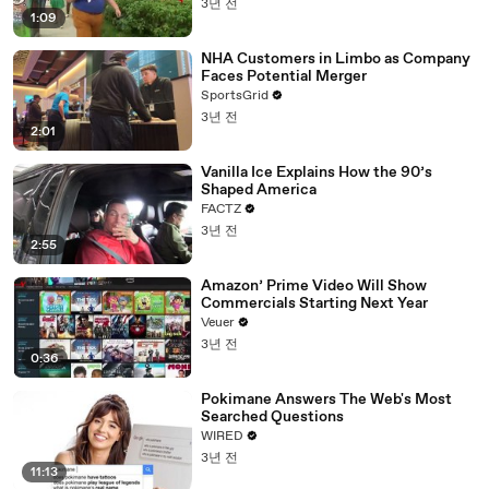
3년 전
1:09
NHA Customers in Limbo as Company
Faces Potential Merger
SportsGrid
3년 전
2:01
Vanilla Ice Explains How the 90’s
Shaped America
FACTZ
3년 전
2:55
Amazon’ Prime Video Will Show
Commercials Starting Next Year
Veuer
3년 전
0:36
Pokimane Answers The Web's Most
Searched Questions
WIRED
3년 전
11:13