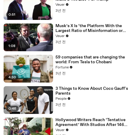
Veuer
3년 전
0:51
Musk’s X Is ‘the Platform With the
Largest Ratio of Misinformation or
Disinformation’ Amongst All Social
Veuer
Media Platforms
3년 전
1:08
59 companies that are changing the
world: From Tesla to Chobani
Fortune
3년 전
4:50
3 Things to Know About Coco Gauff's
Parents
People
3년 전
0:46
Hollywood Writers Reach ‘Tentative
Agreement’ With Studios After 146
Day Strike
Veuer