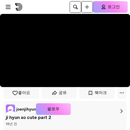
플레이어로 건너뛰기
본문으로 건너뛰기
로그인
좋아요
공유
북마크
팔로우
joenjihyun
ji hyun so cute part 2
18년 전