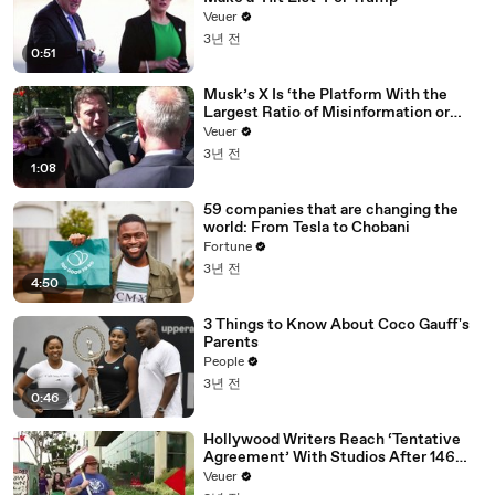
Veuer
3년 전
0:51
Musk’s X Is ‘the Platform With the
Largest Ratio of Misinformation or
Disinformation’ Amongst All Social
Veuer
Media Platforms
3년 전
1:08
59 companies that are changing the
world: From Tesla to Chobani
Fortune
3년 전
4:50
3 Things to Know About Coco Gauff's
Parents
People
3년 전
0:46
Hollywood Writers Reach ‘Tentative
Agreement’ With Studios After 146
Day Strike
Veuer