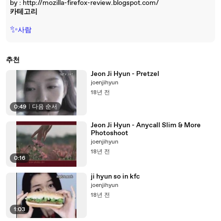
by : http://mozilla-firefox-review.blogspot.com/
카테고리
✨
사람
추천
Jeon Ji Hyun - Pretzel
joenjihyun
18년 전
0:49
|
다음 순서
Jeon Ji Hyun - Anycall Slim & More
Photoshoot
joenjihyun
18년 전
0:16
ji hyun so in kfc
joenjihyun
18년 전
1:03