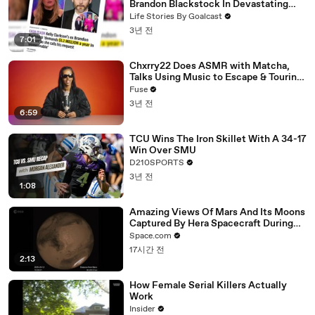
Brandon Blackstock In Devastating
Divorce Battle
Life Stories By Goalcast
3년 전
7:01
Chxrry22 Does ASMR with Matcha,
Talks Using Music to Escape & Touring
with The Weeknd
Fuse
3년 전
6:59
TCU Wins The Iron Skillet With A 34-17
Win Over SMU
D210SPORTS
3년 전
1:08
Amazing Views Of Mars And Its Moons
Captured By Hera Spacecraft During
Flyby
Space.com
17시간 전
2:13
How Female Serial Killers Actually
Work
Insider