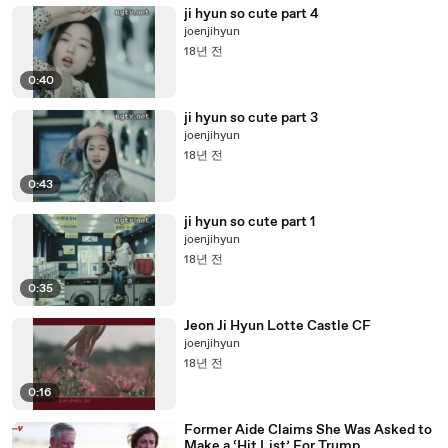
ji hyun so cute part 4
joenjihyun
18년 전
0:40
ji hyun so cute part 3
joenjihyun
18년 전
0:43
ji hyun so cute part 1
joenjihyun
18년 전
0:35
Jeon Ji Hyun Lotte Castle CF
joenjihyun
18년 전
0:16
Former Aide Claims She Was Asked to
Make a ‘Hit List’ For Trump