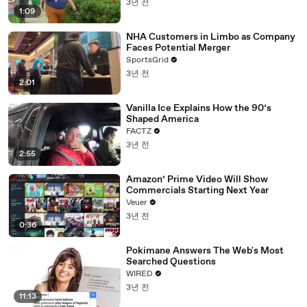
3년 전
1:09
NHA Customers in Limbo as Company
Faces Potential Merger
SportsGrid
3년 전
2:01
Vanilla Ice Explains How the 90’s
Shaped America
FACTZ
3년 전
2:55
Amazon’ Prime Video Will Show
Commercials Starting Next Year
Veuer
3년 전
0:36
Pokimane Answers The Web's Most
Searched Questions
WIRED
3년 전
11:13