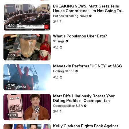
BREAKING NEWS: Matt Gaetz Tells
House Committee: 'I'm Not Going To
Vote For A Continuing Resolution'
Forbes Breaking News
3년 전
4:16
What's Popular on Uber Eats?
Stringr
3년 전
1:00
Måneskin Performs "HONEY" at MSG
Rolling Stone
3년 전
2:50
Matt Rife Hilariously Roasts Your
Dating Profiles | Cosmopolitan
Cosmopolitan USA
3년 전
12:13
Kelly Clarkson Fights Back Against