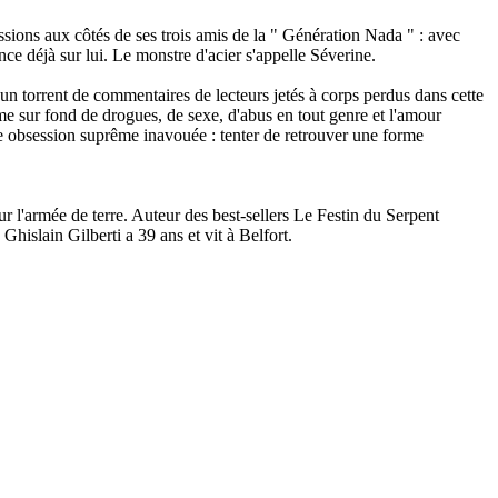
ssions aux côtés de ses trois amis de la " Génération Nada " : avec
nce déjà sur lui. Le monstre d'acier s'appelle Séverine.
un torrent de commentaires de lecteurs jetés à corps perdus dans cette
me sur fond de drogues, de sexe, d'abus en tout genre et l'amour
ne obsession suprême inavouée : tenter de retrouver une forme
r l'armée de terre. Auteur des best-sellers Le Festin du Serpent
hislain Gilberti a 39 ans et vit à Belfort.