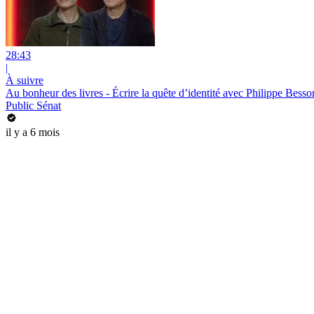
28:43
|
À suivre
Au bonheur des livres - Écrire la quête d’identité avec Philippe Bess
Public Sénat
il y a 6 mois