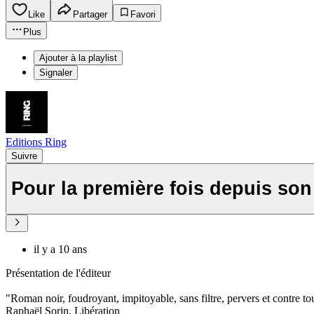
Like
Partager
Favori
Plus
Ajouter à la playlist
Signaler
Editions Ring
Suivre
Pour la première fois depuis son a
il y a 10 ans
Présentation de l'éditeur
"Roman noir, foudroyant, impitoyable, sans filtre, pervers et contre to
Raphaël Sorin, Libération