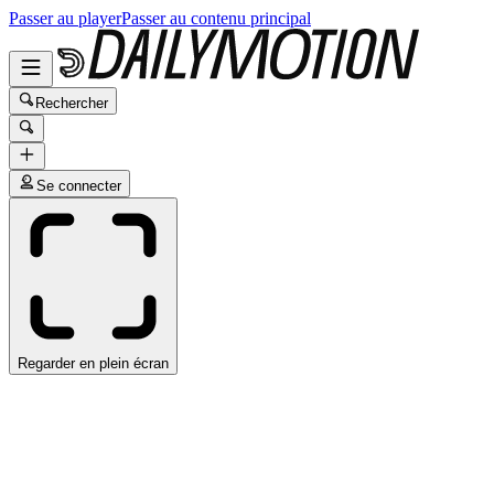
Passer au player
Passer au contenu principal
Rechercher
Se connecter
Regarder en plein écran