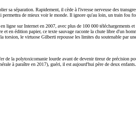
er sa séparation. Rapidement, il cède à l'ivresse nerveuse des transgre
ui permettra de mieux voir le monde. Il ignore qu'au loin, un train fou fo
en ligne sur Internet en 2007, avec plus de 100 000 téléchargements et 
re et en édition papier, ce texte sauvage raconte la chute libre d'un hom
 torsion, le virtuose Gilberti repousse les limites du soutenable par u
fer de la polytoxicomanie lourde avant de devenir tireur de précision pou
e à paraître en 2017), guéri, il est aujourd'hui père de deux enfants. G