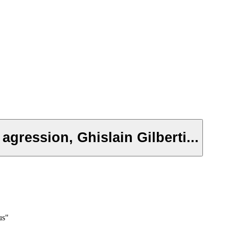
gression, Ghislain Gilberti​...
us"