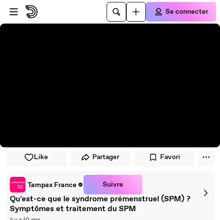
Passer au player
Passer au contenu principal
Se connecter
Like
Partager
Favori
Suivre
Tampax France
Qu'est-ce que le syndrome prémenstruel (SPM) ?
Symptômes et traitement du SPM