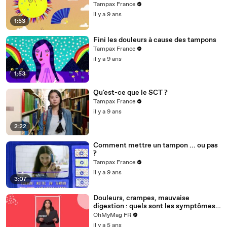
Tampax France
il y a 9 ans
1:53
Fini les douleurs à cause des tampons
Tampax France
il y a 9 ans
1:53
Qu'est-ce que le SCT ?
Tampax France
il y a 9 ans
2:22
Comment mettre un tampon ... ou pas
?
Tampax France
il y a 9 ans
3:07
Douleurs, crampes, mauvaise
digestion : quels sont les symptômes
des règles les plus courants chez les
OhMyMag FR
femmes ?
il y a 5 ans