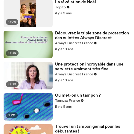
La révélation de Noël
Topito
il y a 3 ans
0:24
Découvrez la triple zone de protection
des culottes Always Discreet
Always Discreet France
il y a 10 ans
0:36
Une protection incroyable dans une
serviette vraiment très fine
Always Discreet France
il y a 10 ans
0:30
Ou met-on un tampon ?
Tampax France
il y a 9 ans
1:20
Trouver un tampon génial pour les
débutantes !