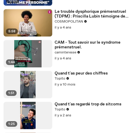
10:01
Le trouble dysphorique prémenstruel
(TDPM) : Priscilla Lubin témoigne de
cette souffrance pendant les règles
COSMOPOLITAN
il y a 4 ans
5:58
CAM - Tout savoir sur le syndrome
prémenstruel.
caminteresse
il y a 4 ans
1:44
Quand t'as peur des chiffres
Topito
il y a 10 mois
1:51
Quand t'as regardé trop de sitcoms
Topito
il y a 2 ans
1:25