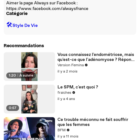
Aimer la page Always sur Facebook :
https://www.facebook.com/alwaysfrance
Catégorie
🛠️
Style De Vie
Recommandations
Vous connaissez l'endométriose, mais
qu'est-ce que l'adénomyose ? Réponse
de notre experte médicale
Version Femina
il y a 2 mois
1:20
|
À suivre
Le SPM, c'est quoi ?
fraiches
il y a 4 ans
0:57
Ce trouble méconnu ne fait souffrir
que les femmes
BFM
il y a 11 mois