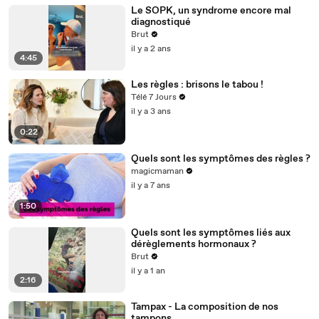
Le SOPK, un syndrome encore mal
diagnostiqué
Brut
il y a 2 ans
4:45
Les règles : brisons le tabou !
Télé 7 Jours
il y a 3 ans
0:22
Quels sont les symptômes des règles ?
magicmaman
il y a 7 ans
1:50
Quels sont les symptômes liés aux
dérèglements hormonaux ?
Brut
il y a 1 an
2:16
Tampax - La composition de nos
tampons