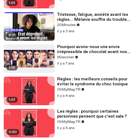
1:01
Tristesse, fatigue, anxiété avant les
règles... Mélanie souffre du trouble
dysphorique prémenstruel
20Minutes
il y a 3 ans
6:51
Pourquoi avons-nous une envie
irrépressible de chocolat avant nos
règles ?
90women
il y a 7 ans
1:16
Règles : les meilleurs conseils pour
éviter le syndrome du choc toxique
OhMyMag FR
il y a 4 ans
1:01
Les règles : pourquoi certaines
personnes pensent que c’est sale ?
OhMyMag FR
il y a 5 ans
0:50