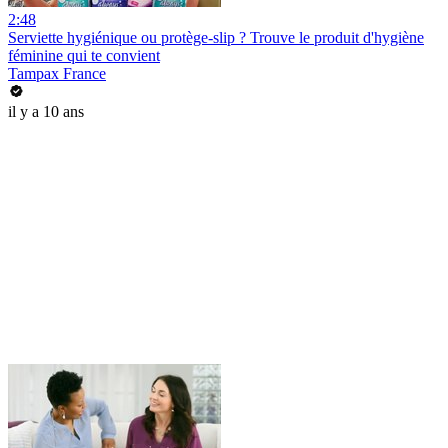
2:48
Serviette hygiénique ou protège-slip ? Trouve le produit d'hygiène
féminine qui te convient
Tampax France
il y a 10 ans