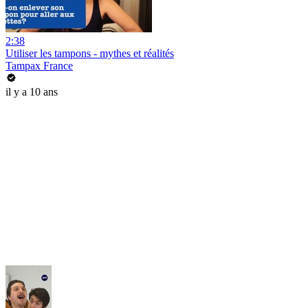
2:38
Utiliser les tampons - mythes et réalités
Tampax France
il y a 10 ans