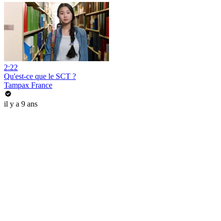
2:22
Qu'est-ce que le SCT ?
Tampax France
il y a 9 ans