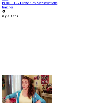
POINT G - Diane / les Menstruations
fraiches
il y a 3 ans