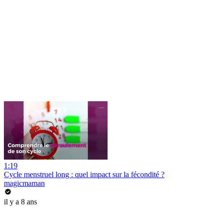
1:19
Cycle menstruel long : quel impact sur la fécondité ?
magicmaman
il y a 8 ans