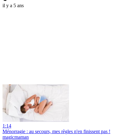
il y a 5 ans
1:14
Ménorragie : au secours, mes règles n'en finissent pas !
magicmaman