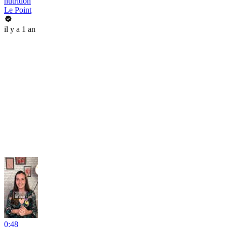
nutrition
Le Point
il y a 1 an
0:48