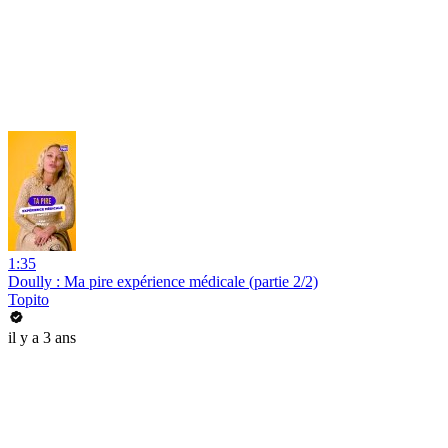
1:35
Doully : Ma pire expérience médicale (partie 2/2)
Topito
il y a 3 ans