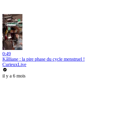
0:49
Kâlliane : la pire phase du cycle menstruel !
CurieuxLive
il y a 6 mois