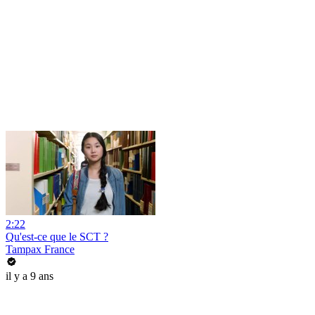
2:22
Qu'est-ce que le SCT ?
Tampax France
il y a 9 ans