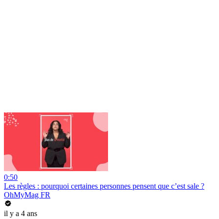
0:50
Les règles : pourquoi certaines personnes pensent que c’est sale ?
OhMyMag FR
il y a 4 ans