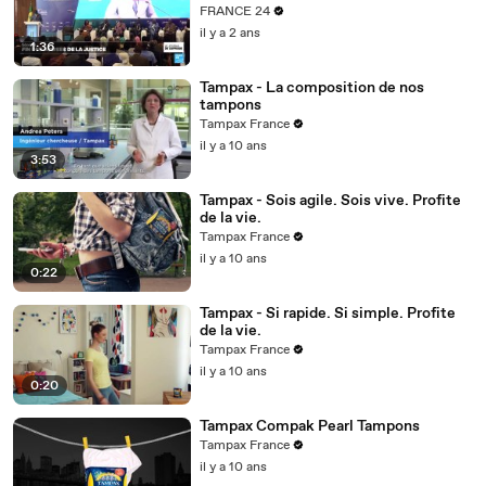
justice
FRANCE 24
il y a 2 ans
1:36
Tampax - La composition de nos
tampons
Tampax France
il y a 10 ans
3:53
Tampax - Sois agile. Sois vive. Profite
de la vie.
Tampax France
il y a 10 ans
0:22
Tampax - Si rapide. Si simple. Profite
de la vie.
Tampax France
il y a 10 ans
0:20
Tampax Compak Pearl Tampons
Tampax France
il y a 10 ans