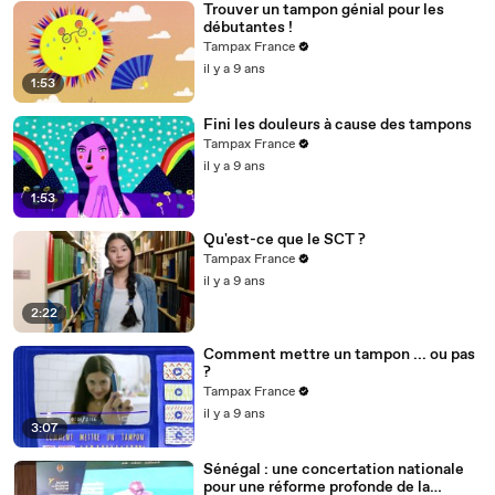
Trouver un tampon génial pour les
débutantes !
Tampax France
il y a 9 ans
1:53
Fini les douleurs à cause des tampons
Tampax France
il y a 9 ans
1:53
Qu'est-ce que le SCT ?
Tampax France
il y a 9 ans
2:22
Comment mettre un tampon ... ou pas
?
Tampax France
il y a 9 ans
3:07
Sénégal : une concertation nationale
pour une réforme profonde de la