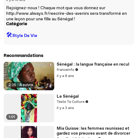
il y a 10 ans
Rejoignez-nous ! Chaque mot que vous donnez sur
http://www.always.fr/reecrire-des-avenirs sera transformé en
une leçon pour une fille au Sénégal !
Catégorie
🛠️
Style De Vie
Recommandations
Sénégal : la langue française en recul
franceinfo
il y a 8 ans
2:35
|
À suivre
Le Sénégal
Teste Ta Culture
il y a 3 ans
1:01
Mia Guisse: les femmes reunissez et
gardez vos preuves avant de divorcer