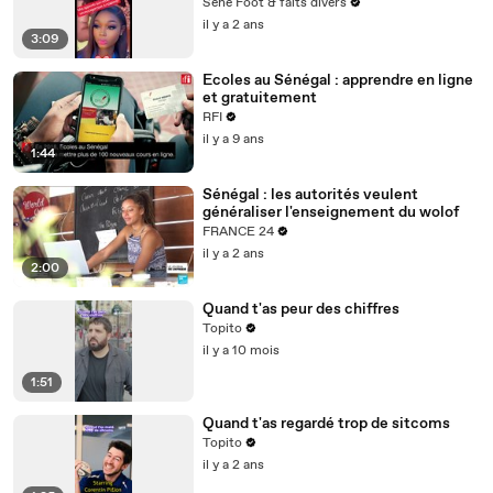
Sene Foot & faits divers
il y a 2 ans
3:09
Ecoles au Sénégal : apprendre en ligne
et gratuitement
RFI
il y a 9 ans
1:44
Sénégal : les autorités veulent
généraliser l'enseignement du wolof
FRANCE 24
il y a 2 ans
2:00
Quand t'as peur des chiffres
Topito
il y a 10 mois
1:51
Quand t'as regardé trop de sitcoms
Topito
il y a 2 ans