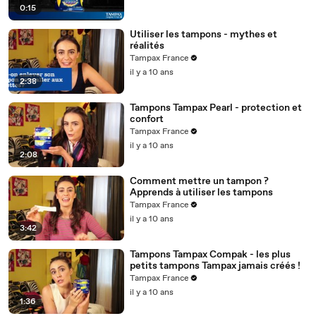
0:15
Utiliser les tampons - mythes et
réalités
Tampax France
il y a 10 ans
2:38
Tampons Tampax Pearl - protection et
confort
Tampax France
il y a 10 ans
2:08
Comment mettre un tampon ?
Apprends à utiliser les tampons
Tampax France
il y a 10 ans
3:42
Tampons Tampax Compak - les plus
petits tampons Tampax jamais créés !
Tampax France
il y a 10 ans
1:36