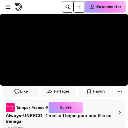
Passer au player
Passer au contenu principal
Se connecter
Like
Partager
Favori
Suivre
Tampax France
Always-UNESCO : 1 mot = 1 leçon pour une fille au
Sénégal