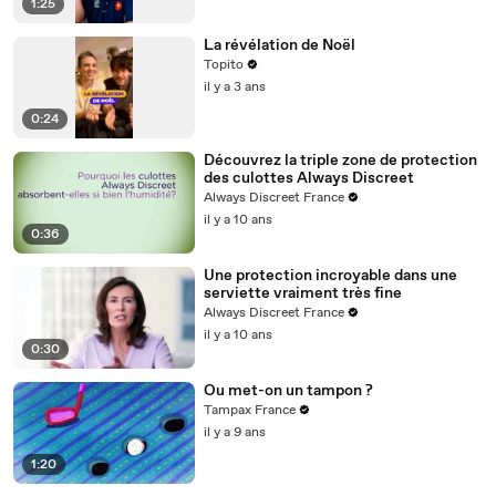
1:25
La révélation de Noël
Topito
il y a 3 ans
0:24
Découvrez la triple zone de protection
des culottes Always Discreet
Always Discreet France
il y a 10 ans
0:36
Une protection incroyable dans une
serviette vraiment très fine
Always Discreet France
il y a 10 ans
0:30
Ou met-on un tampon ?
Tampax France
il y a 9 ans
1:20