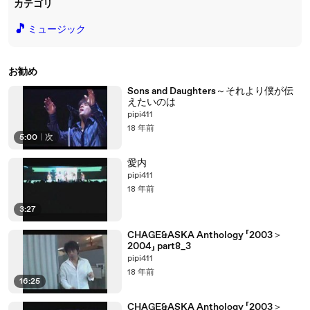
カテゴリ
🎵
ミュージック
お勧め
Sons and Daughters～それより僕が伝
えたいのは
pipi411
18 年前
5:00
|
次
愛内
pipi411
18 年前
3:27
CHAGE&ASKA Anthology 「2003＞
2004」 part8_3
pipi411
18 年前
16:25
CHAGE&ASKA Anthology 「2003＞