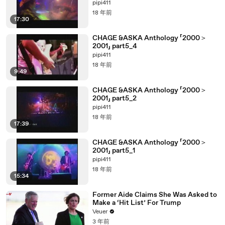
pipi411
18 年前
17:30
CHAGE &ASKA Anthology 「2000＞
2001」 part5_4
pipi411
18 年前
9:49
CHAGE &ASKA Anthology 「2000＞
2001」 part5_2
pipi411
18 年前
17:39
CHAGE &ASKA Anthology 「2000＞
2001」 part5_1
pipi411
18 年前
15:34
Former Aide Claims She Was Asked to
Make a ‘Hit List’ For Trump
Veuer
3 年前