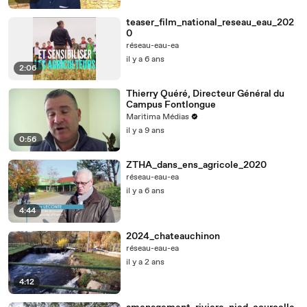
teaser_film_national_reseau_eau_202
0
réseau-eau-ea
il y a 6 ans
2:06
Thierry Quéré, Directeur Général du
Campus Fontlongue
Maritima Médias
il y a 9 ans
0:56
ZTHA_dans_ens_agricole_2020
réseau-eau-ea
il y a 6 ans
4:44
2024_chateauchinon
réseau-eau-ea
il y a 2 ans
4:12