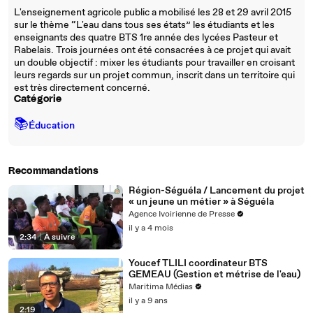
L'enseignement agricole public a mobilisé les 28 et 29 avril 2015
sur le thème “L'eau dans tous ses états” les étudiants et les
enseignants des quatre BTS 1re année des lycées Pasteur et
Rabelais. Trois journées ont été consacrées à ce projet qui avait
un double objectif : mixer les étudiants pour travailler en croisant
leurs regards sur un projet commun, inscrit dans un territoire qui
est très directement concerné.
Catégorie
📚
Éducation
Recommandations
Région-Séguéla / Lancement du projet
« un jeune un métier » à Séguéla
Agence Ivoirienne de Presse
il y a 4 mois
2:34
|
À suivre
Youcef TLILI coordinateur BTS
GEMEAU (Gestion et métrise de l'eau)
Maritima Médias
il y a 9 ans
2:19