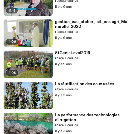
réseau-eau-ea
il y a 6 ans
11:11
gestion_eau_atelier_lait_ens.agri_Ma
mirolle_2020
réseau-eau-ea
il y a 6 ans
4:06
StGenisLaval2018
réseau-eau-ea
il y a 9 ans
4:08
La réutilisation des eaux usées
réseau-eau-ea
il y a 3 ans
3:31
La performance des technologies
d'irrigation
réseau-eau-ea
il y a 3 ans