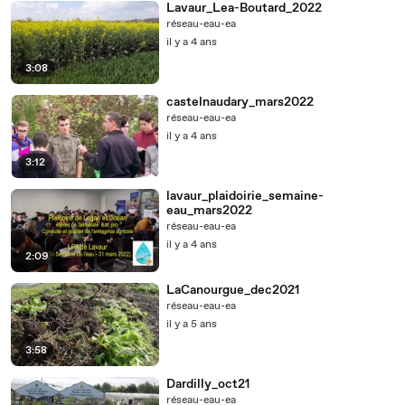
Lavaur_Lea-Boutard_2022
réseau-eau-ea
il y a 4 ans
3:08
castelnaudary_mars2022
réseau-eau-ea
il y a 4 ans
3:12
lavaur_plaidoirie_semaine-
eau_mars2022
réseau-eau-ea
il y a 4 ans
2:09
LaCanourgue_dec2021
réseau-eau-ea
il y a 5 ans
3:58
Dardilly_oct21
réseau-eau-ea