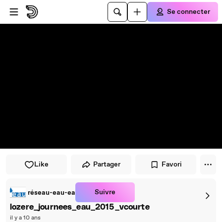
Passer au player
Passer au contenu principal
Se connecter
Like
Partager
Favori
Suivre
réseau-eau-ea
lozere_journees_eau_2015_vcourte
il y a 10 ans