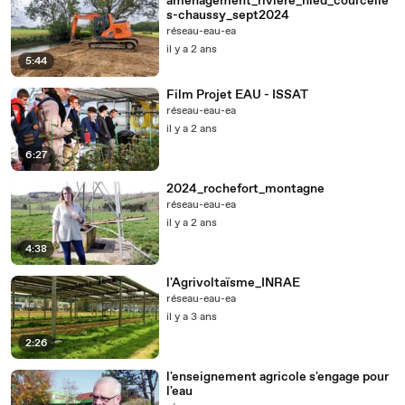
amenagement_riviere_nied_courcelle
s-chaussy_sept2024
réseau-eau-ea
il y a 2 ans
5:44
Film Projet EAU - ISSAT
réseau-eau-ea
il y a 2 ans
6:27
2024_rochefort_montagne
réseau-eau-ea
il y a 2 ans
4:38
l'Agrivoltaïsme_INRAE
réseau-eau-ea
il y a 3 ans
2:26
l'enseignement agricole s'engage pour
l'eau