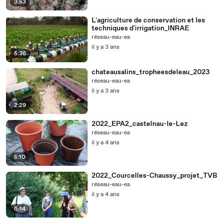
3:53
L'agriculture de conservation et les
techniques d'irrigation_INRAE
réseau-eau-ea
il y a 3 ans
5:36
chateausalins_tropheesdeleau_2023
réseau-eau-ea
il y a 3 ans
2:29
2022_EPA2_castelnau-le-Lez
réseau-eau-ea
il y a 4 ans
5:10
2022_Courcelles-Chaussy_projet_TVB
réseau-eau-ea
il y a 4 ans
6:14