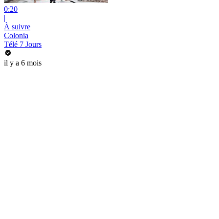
0:20
|
À suivre
Colonia
Télé 7 Jours
il y a 6 mois