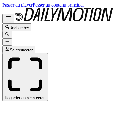
Passer au player
Passer au contenu principal
Rechercher
Se connecter
Regarder en plein écran