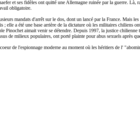
efer et ses fidèles ont quitté une Allemagne ruinée par la guerre. Là, r
avail obligatoire.
lusieurs mandats d'arrêt sur le dos, dont un lancé par la France. Mais les
s ; elle a été une base arrière de la dictature où les militaires chiliens 
ple Pinochet aimait venir se détendre. Depuis 1997, la justice chilienne t
ssus de milieux populaires, ont porté plainte pour abus sexuels après qu
u coeur de l'espionnage moderne au moment où les héritiers de l' "abomin