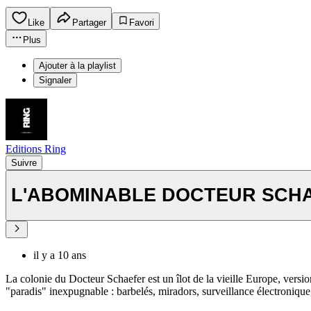
Like
Partager
Favori
Plus
Ajouter à la playlist
Signaler
Editions Ring
Suivre
L'ABOMINABLE DOCTEUR SCHAEFE
il y a 10 ans
La colonie du Docteur Schaefer est un îlot de la vieille Europe, vers
"paradis" inexpugnable : barbelés, miradors, surveillance électronique