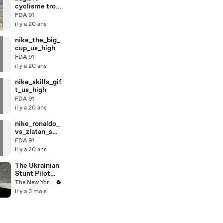
cyclisme trop
fort !
FDA 91
il y a 20 ans
nike_the_big_
cup_us_high
FDA 91
il y a 20 ans
nike_skills_gif
t_us_high
FDA 91
il y a 20 ans
nike_ronaldo_
vs_zlatan_skil
l_us_high
FDA 91
il y a 20 ans
The Ukrainian
Stunt Pilot
Hunting
The New Yorker
Russian
il y a 3 mois
Drones