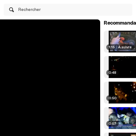
Rechercher
Recommanda
1:15
|
À suivre
0:48
0:50
0:57