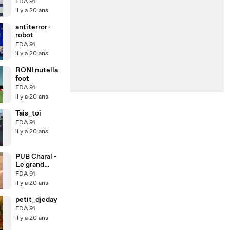
FDA 91
il y a 20 ans
antiterror-
robot
FDA 91
il y a 20 ans
RONI nutella
foot
FDA 91
il y a 20 ans
Tais_toi
FDA 91
il y a 20 ans
PUB Charal -
Le grand
carnivore
FDA 91
il y a 20 ans
petit_djeday
FDA 91
il y a 20 ans