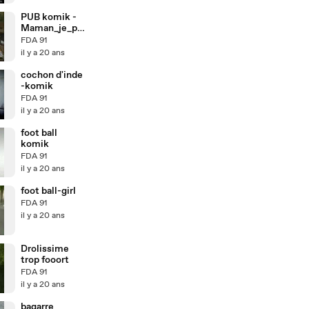
PUB komik -
Maman_je_pe
ux
FDA 91
il y a 20 ans
cochon d'inde
-komik
FDA 91
il y a 20 ans
foot ball
komik
FDA 91
il y a 20 ans
foot ball-girl
FDA 91
il y a 20 ans
Drolissime
trop fooort
FDA 91
il y a 20 ans
bagarre