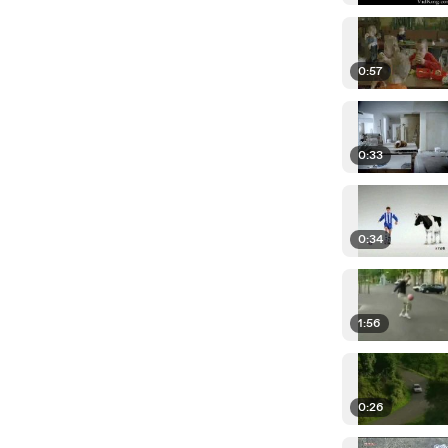
0:57
0:33
0:34
1:56
0:26