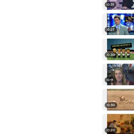
0:31
0:27
0:30
0:11
0:30
0:20