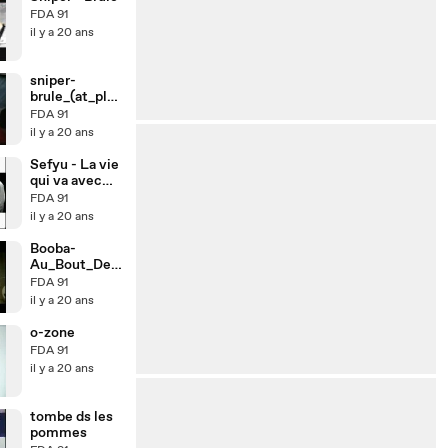
FDA 91
il y a 20 ans
sniper-
brule_(at_plan
ete_rap_2106)
FDA 91
il y a 20 ans
Sefyu - La vie
qui va avec
(vers.2)
FDA 91
il y a 20 ans
Booba-
Au_Bout_Des
_Reves
FDA 91
il y a 20 ans
o-zone
FDA 91
il y a 20 ans
tombe ds les
pommes