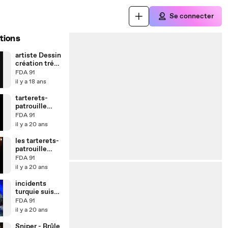
Se connecter
tions
artiste Dessin
création trés
fort le mec
FDA 91
il y a 18 ans
tarterets-
patrouille
d'helicoptére
FDA 91
il y a 20 ans
les tarterets-
patrouille
d'hélicoptére
FDA 91
il y a 20 ans
incidents
turquie suisse
2005 football
FDA 91
il y a 20 ans
Sniper - Brûle