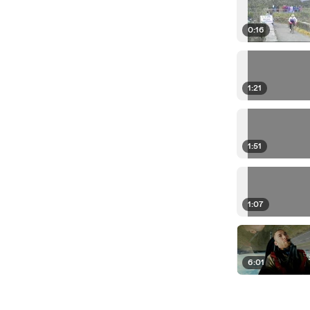
0:16
1:21
1:51
1:07
6:01