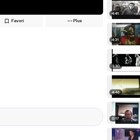
4:41
Favori
Plus
4:31
3:30
4:46
0:17