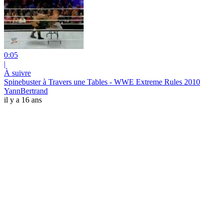
0:05
|
À suivre
Spinebuster à Travers une Tables - WWE Extreme Rules 2010
YannBertrand
il y a 16 ans