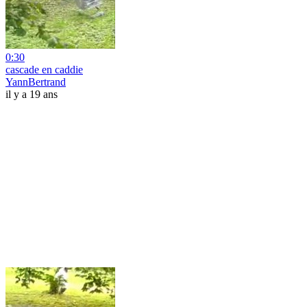
0:30
cascade en caddie
YannBertrand
il y a 19 ans