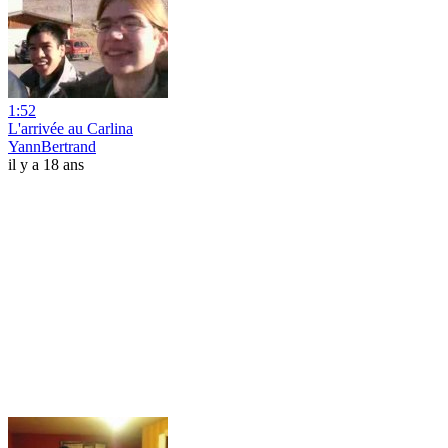
1:52
L'arrivée au Carlina
YannBertrand
il y a 18 ans