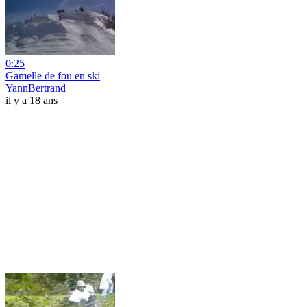
0:25
Gamelle de fou en ski
YannBertrand
il y a 18 ans