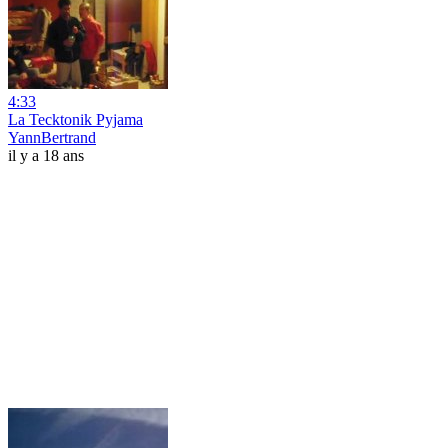
4:33
La Tecktonik Pyjama
YannBertrand
il y a 18 ans