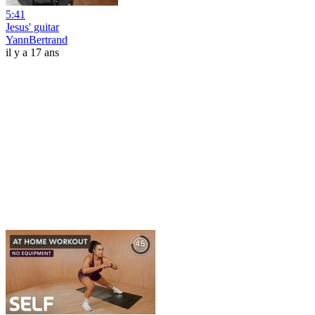
5:41
Jesus' guitar
YannBertrand
il y a 17 ans