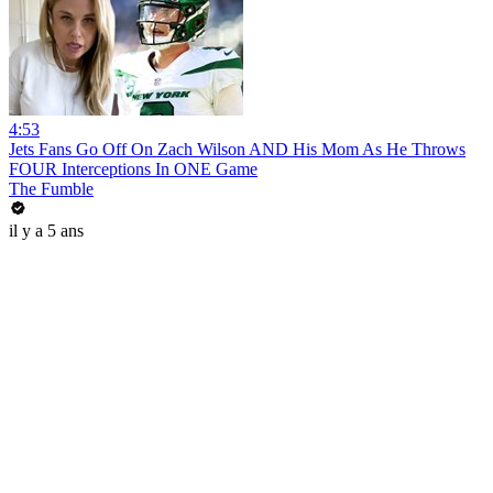
4:53
Jets Fans Go Off On Zach Wilson AND His Mom As He Throws
FOUR Interceptions In ONE Game
The Fumble
il y a 5 ans