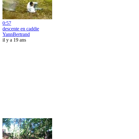
0:57
descente en caddie
YannBertrand
il y a 19 ans