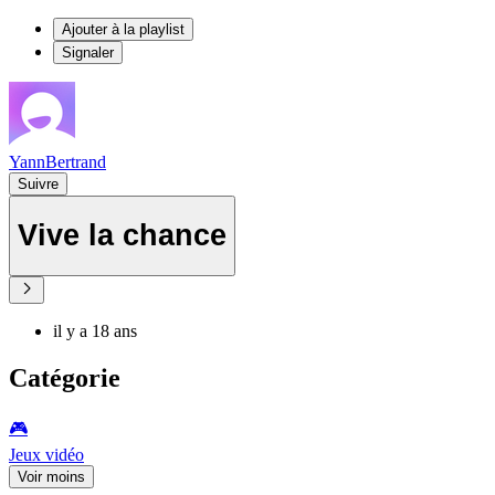
Ajouter à la playlist
Signaler
YannBertrand
Suivre
Vive la chance
il y a 18 ans
Catégorie
🎮️
Jeux vidéo
Voir moins