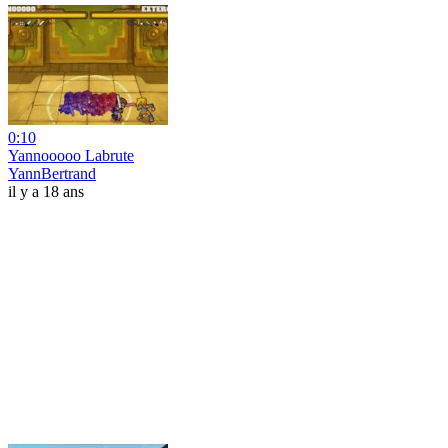
0:10
Yannooooo Labrute
YannBertrand
il y a 18 ans