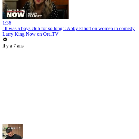
1:36
"It was a boys club for so long": Abby Elliott on women in comedy
Larry King Now on Ora.TV
il y a 7 ans