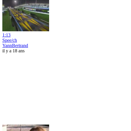
1:13
Spee/ch
YannBertrand
il y a 18 ans