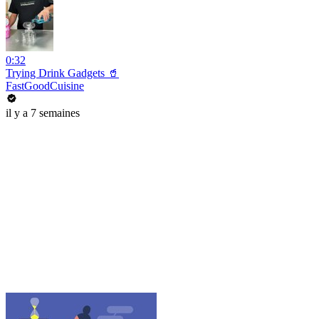
0:32
Trying Drink Gadgets 🥤
FastGoodCuisine
il y a 7 semaines