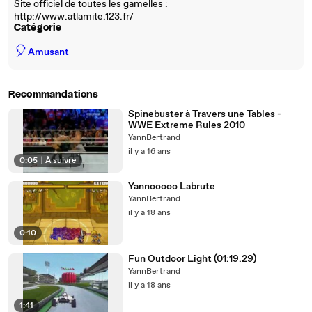
Site officiel de toutes les gamelles :
http://www.atlamite.123.fr/
Catégorie
🎈
Amusant
Recommandations
Spinebuster à Travers une Tables -
WWE Extreme Rules 2010
YannBertrand
il y a 16 ans
0:05
|
À suivre
Yannooooo Labrute
YannBertrand
il y a 18 ans
0:10
Fun Outdoor Light (01:19.29)
YannBertrand
il y a 18 ans
1:41