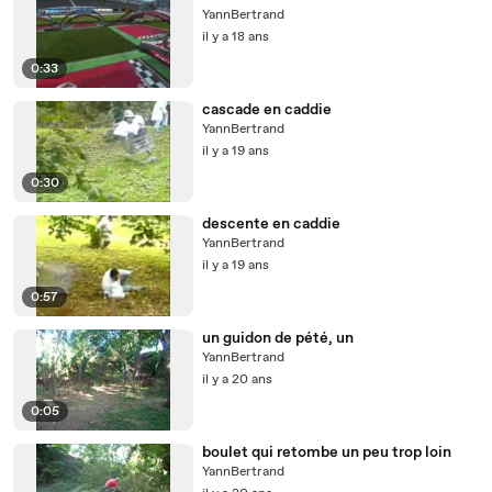
YannBertrand
il y a 18 ans
0:33
cascade en caddie
YannBertrand
il y a 19 ans
0:30
descente en caddie
YannBertrand
il y a 19 ans
0:57
un guidon de pété, un
YannBertrand
il y a 20 ans
0:05
boulet qui retombe un peu trop loin
YannBertrand