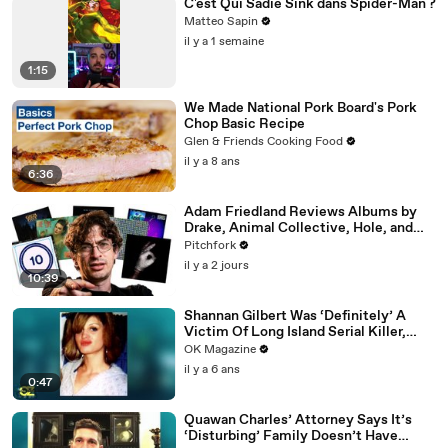
C'est Qui Sadie Sink dans Spider-Man ?
Matteo Sapin
il y a 1 semaine
1:15
We Made National Pork Board's Pork
Chop Basic Recipe
Glen & Friends Cooking Food
il y a 8 ans
6:36
Adam Friedland Reviews Albums by
Drake, Animal Collective, Hole, and
More
Pitchfork
il y a 2 jours
10:39
Shannan Gilbert Was ‘Definitely’ A
Victim Of Long Island Serial Killer,
Says Her Sister: Watch
OK Magazine
il y a 6 ans
0:47
Quawan Charles’ Attorney Says It’s
‘Disturbing’ Family Doesn’t Have