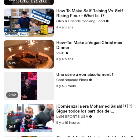
How To Make Self Raising Vs. Self
Rising Flour - What Is It?
Glen & Friends Cooking Food
il y a 8 ans
5:32
How-To: Make a Vegan Christmas
Dinner
VICE
il y a 6 ans
6:25
Une série à voir absolument !
Contrebande Films
il y a 3 mois
2:42
¡Comienza la era Mohamed Salah! 🇹🇷
Sigue todos los partidos del
Trabzonspor por beIN SPORTS
beIN SPORTS USA
il y a 19 heures
0:15