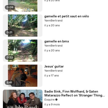
il y a 20 ans
0:09
gamelle et petit saut en vélo
YannBertrand
il y a 20 ans
0:21
gamelle en bmx
YannBertrand
il y a 20 ans
0:22
Jesus' guitar
YannBertrand
il y a 17 ans
5:41
Sadie Sink, Finn Wolfhard, & Gaten
Matarazzo Reflect on 'Stranger Things'
| Table Read | Esquire
Esquire
il y a 9 mois
15:31