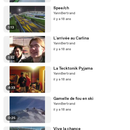
Spee/ch
YannBertrand
il y a 18 ans
1:13
L'arrivée au Carlina
YannBertrand
il y a 18 ans
1:52
La Tecktonik Pyjama
YannBertrand
il y a 18 ans
4:33
Gamelle de fou en ski
YannBertrand
il y a 18 ans
0:25
Vive la chance