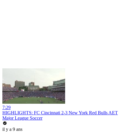
7:29
HIGHLIGHTS: FC Cincinnati 2-3 New York Red Bulls AET
Major League Soccer
il y a 9 ans