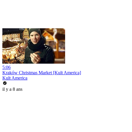
5:06
Kraków Christmas Market [Kult America]
Kult America
il y a 8 ans