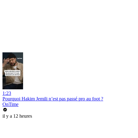
1:23
Pourquoi Hakim Jemili n’est pas passé pro au foot ?
OnTime
il y a 12 heures