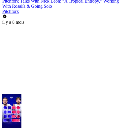
Pitchfork Talks With Nick León: "A Tropical Entropy," Working
With Rosalía & Going Solo
Pitchfork
il y a 8 mois