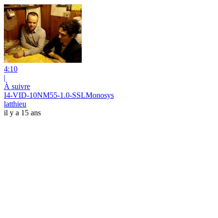
4:10
|
À suivre
I4-VID-10NM55-1.0-SSLMonosys
latthieu
il y a 15 ans