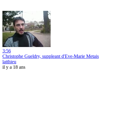
3:56
Christophe Gueldry, suppleant d'Eve-Marie Metais
latthieu
il y a 18 ans