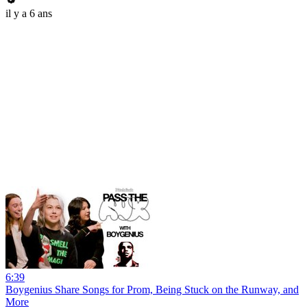
il y a 6 ans
6:39
Boygenius Share Songs for Prom, Being Stuck on the Runway, and
More