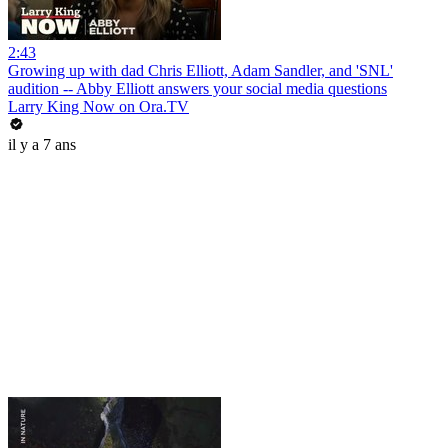
2:43
Growing up with dad Chris Elliott, Adam Sandler, and 'SNL'
audition -- Abby Elliott answers your social media questions
Larry King Now on Ora.TV
il y a 7 ans