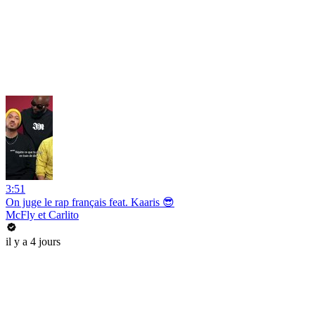
3:51
On juge le rap français feat. Kaaris 😎
McFly et Carlito
il y a 4 jours