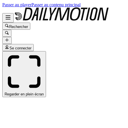
Passer au player
Passer au contenu principal
Rechercher
Se connecter
Regarder en plein écran