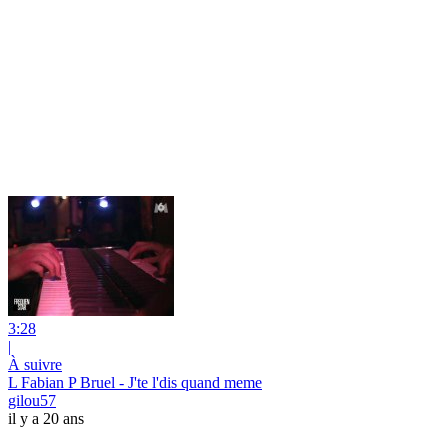
3:28
|
À suivre
L Fabian P Bruel - J'te l'dis quand meme
gilou57
il y a 20 ans