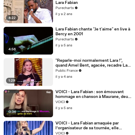
Lara Fabian
Purecharts
il y a 2 ans
4:22
Lara Fabian chante "Je t'aime" en live à
Bercy en 2001
Purecharts
il y a 5 ans
4:56
"Reparle-moi normalement Lara !",
quand Amel Bent, agacée, recadre Lara
Fabian dans The Voice !
Public France
il y a 4 ans
1:29
VOICI - Lara Fabian : son émouvant
hommage en chanson à Maurane, deux
ans après sa mort
VOICI
il y a 5 ans
0:36
VOICI - Lara Fabian arnaquée par
l’organisateur de sa tournée, elle
pousse un énorme coup de gueule
VOICI