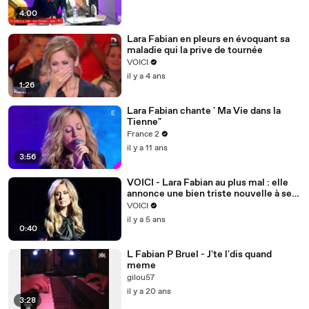
4:00
Lara Fabian en pleurs en évoquant sa
maladie qui la prive de tournée
VOICI
il y a 4 ans
1:26
Lara Fabian chante ' Ma Vie dans la
Tienne"
France 2
il y a 11 ans
3:56
VOICI - Lara Fabian au plus mal : elle
annonce une bien triste nouvelle à ses
fans
VOICI
il y a 5 ans
0:40
L Fabian P Bruel - J'te l'dis quand
meme
gilou57
il y a 20 ans
3:28