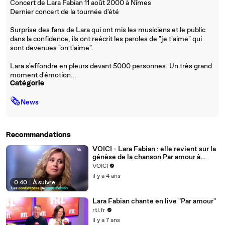
Concert de Lara Fabian 11 août 2000 à Nîmes
Dernier concert de la tournée d'été
Surprise des fans de Lara qui ont mis les musiciens et le public
dans la confidence, ils ont reécrit les paroles de "je t'aime" qui
sont devenues "on t'aime".
Lara s'effondre en pleurs devant 5000 personnes. Un très grand
moment d'émotion...
Catégorie
🗞
News
Recommandations
VOICI - Lara Fabian : elle revient sur la
génèse de la chanson Par amour à
l’occasion de la sortie de son nouvel
VOICI
album
il y a 4 ans
0:40
|
À suivre
Lara Fabian chante en live "Par amour"
rtl.fr
il y a 7 ans