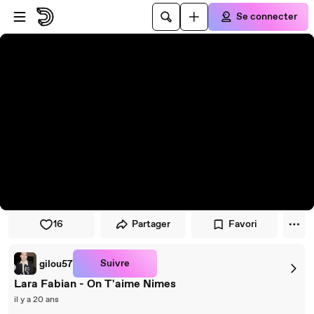
Passer au player
Passer au contenu principal
Se connecter
16
Partager
Favori
Suivre
gilou57
Lara Fabian - On T'aime Nimes
il y a 20 ans