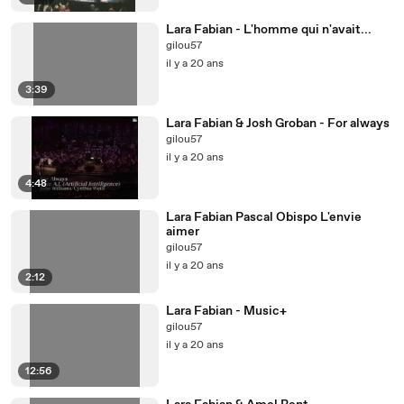
Lara Fabian - L'homme qui n'avait...
gilou57
il y a 20 ans
3:39
Lara Fabian & Josh Groban - For always
gilou57
il y a 20 ans
4:48
Lara Fabian Pascal Obispo L'envie
aimer
gilou57
il y a 20 ans
2:12
Lara Fabian - Music+
gilou57
il y a 20 ans
12:56