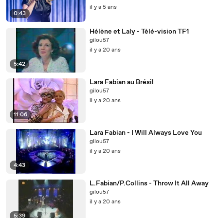
il y a 5 ans
0:43
Hélène et Laly - Télé-vision TF1
gilou57
il y a 20 ans
5:42
Lara Fabian au Brésil
gilou57
il y a 20 ans
11:06
Lara Fabian - I Will Always Love You
gilou57
il y a 20 ans
4:43
L.Fabian/P.Collins - Throw It All Away
gilou57
il y a 20 ans
5:39