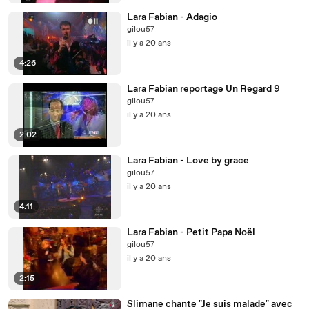
Lara Fabian - Adagio
gilou57
il y a 20 ans
4:26
Lara Fabian reportage Un Regard 9
gilou57
il y a 20 ans
2:02
Lara Fabian - Love by grace
gilou57
il y a 20 ans
4:11
Lara Fabian - Petit Papa Noël
gilou57
il y a 20 ans
2:15
Slimane chante "Je suis malade" avec