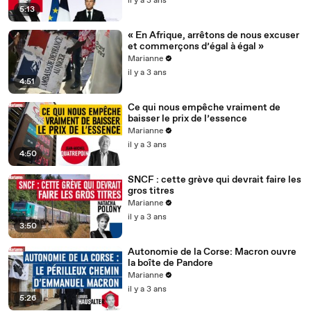
il y a 3 ans
5:13
« En Afrique, arrêtons de nous excuser
et commerçons d’égal à égal »
Marianne
il y a 3 ans
4:51
Ce qui nous empêche vraiment de
baisser le prix de l’essence
Marianne
il y a 3 ans
4:50
SNCF : cette grève qui devrait faire les
gros titres
Marianne
il y a 3 ans
3:50
Autonomie de la Corse: Macron ouvre
la boîte de Pandore
Marianne
il y a 3 ans
5:26