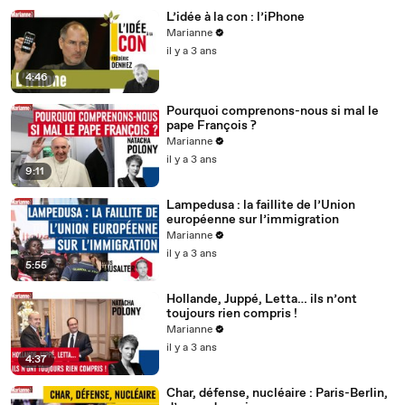
L’idée à la con : l’iPhone
Marianne
il y a 3 ans
4:46
Pourquoi comprenons-nous si mal le
pape François ?
Marianne
il y a 3 ans
9:11
Lampedusa : la faillite de l’Union
européenne sur l’immigration
Marianne
il y a 3 ans
5:55
Hollande, Juppé, Letta… ils n’ont
toujours rien compris !
Marianne
il y a 3 ans
4:37
Char, défense, nucléaire : Paris-Berlin,