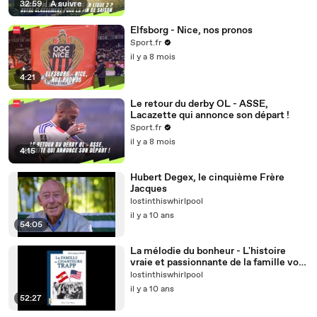
32:59
|
À suivre
Elfsborg - Nice, nos pronos
Sport.fr
il y a 8 mois
4:21
Le retour du derby OL - ASSE,
Lacazette qui annonce son départ !
Sport.fr
il y a 8 mois
4:15
Hubert Degex, le cinquième Frère
Jacques
lostinthiswhirlpool
il y a 10 ans
54:05
La mélodie du bonheur - L'histoire
vraie et passionnante de la famille von
Trapp
lostinthiswhirlpool
il y a 10 ans
52:27