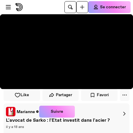
Passer au player
Passer au contenu principal
Se connecter
Like
Partager
Favori
Suivre
Marianne
L'avocat de Sarko : l'Etat investit dans l'acier ?
il y a 18 ans