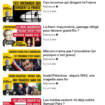
Ces inconnus qui dirigent la France
Marianne
il y a 3 ans
6:48
La franc-maçonnerie, passage obligé
pour devenir grand flic ?
Marianne
il y a 3 ans
24:51
Macron n’aime pas l’immobilier (et
pourquoi c’est grave)
Marianne
il y a 3 ans
6:21
Israël/Palestine : depuis 1993, une
tragédie sans fin
Marianne
il y a 3 ans
6:36
Les médias avaient-ils déjà oublié
Samuel Paty ?