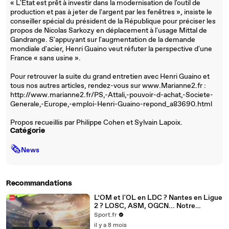
« L'Etat est prêt à investir dans la modernisation de l'outil de
production et pas à jeter de l'argent par les fenêtres », insiste le
conseiller spécial du président de la République pour préciser les
propos de Nicolas Sarkozy en déplacement à l'usage Mittal de
Gandrange. S'appuyant sur l'augmentation de la demande
mondiale d'acier, Henri Guaino veut réfuter la perspective d'une
France « sans usine ».
Pour retrouver la suite du grand entretien avec Henri Guaino et
tous nos autres articles, rendez-vous sur www.Marianne2.fr :
http://www.marianne2.fr/PS,-Attali,-pouvoir-d-achat,-Societe-
Generale,-Europe,-emploi-Henri-Guaino-repond_a83690.html
Propos recueillis par Philippe Cohen et Sylvain Lapoix.
Catégorie
🗞
News
Recommandations
L’OM et l'OL en LDC ? Nantes en Ligue
2 ? LOSC, ASM, OGCN... Notre
classement pour la fin de saison
Sport.fr
il y a 8 mois