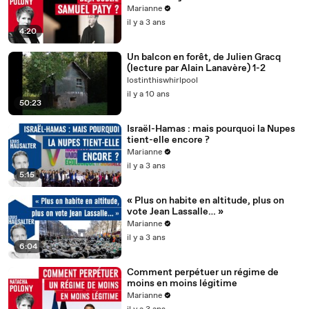
Marianne
il y a 3 ans
4:20
Un balcon en forêt, de Julien Gracq
(lecture par Alain Lanavère) 1-2
lostinthiswhirlpool
il y a 10 ans
50:23
Israël-Hamas : mais pourquoi la Nupes
tient-elle encore ?
Marianne
il y a 3 ans
5:15
« Plus on habite en altitude, plus on
vote Jean Lassalle… »
Marianne
il y a 3 ans
6:04
Comment perpétuer un régime de
moins en moins légitime
Marianne