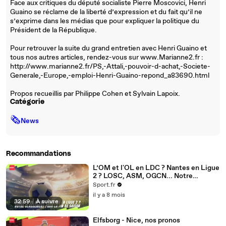
Face aux critiques du député socialiste Pierre Moscovici, Henri
Guaino se réclame de la liberté d’expression et du fait qu’il ne
s’exprime dans les médias que pour expliquer la politique du
Président de la République.
Pour retrouver la suite du grand entretien avec Henri Guaino et
tous nos autres articles, rendez-vous sur www.Marianne2.fr :
http://www.marianne2.fr/PS,-Attali,-pouvoir-d-achat,-Societe-
Generale,-Europe,-emploi-Henri-Guaino-repond_a83690.html
Propos recueillis par Philippe Cohen et Sylvain Lapoix.
Catégorie
🗞
News
Recommandations
L’OM et l'OL en LDC ? Nantes en Ligue
2 ? LOSC, ASM, OGCN... Notre
classement pour la fin de saison
Sport.fr
il y a 8 mois
32:59
|
À suivre
Elfsborg - Nice, nos pronos