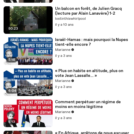
Un balcon en forêt, de Julien Gracq
(lecture par Alain Lanavère) 1-2
lostinthiswhirlpool
il y a 10 ans
50:23
Israël-Hamas : mais pourquoi la Nupes
tient-elle encore ?
Marianne
il y a 3 ans
5:15
« Plus on habite en altitude, plus on
vote Jean Lassalle… »
Marianne
il y a 3 ans
6:04
Comment perpétuer un régime de
moins en moins légitime
Marianne
il y a 3 ans
5:13
« En Afrique, arrêtons de nous excuser