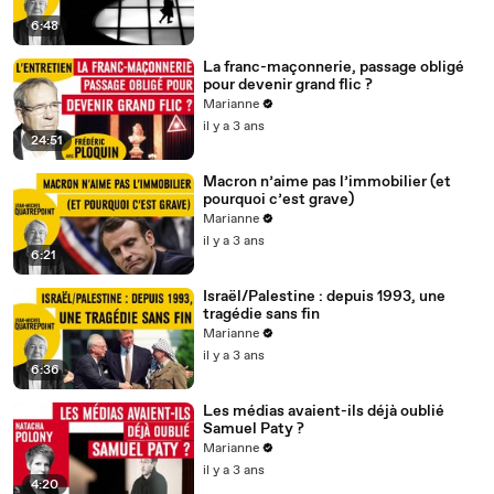
6:48
La franc-maçonnerie, passage obligé
pour devenir grand flic ?
Marianne
il y a 3 ans
24:51
Macron n’aime pas l’immobilier (et
pourquoi c’est grave)
Marianne
il y a 3 ans
6:21
Israël/Palestine : depuis 1993, une
tragédie sans fin
Marianne
il y a 3 ans
6:36
Les médias avaient-ils déjà oublié
Samuel Paty ?
Marianne
il y a 3 ans
4:20