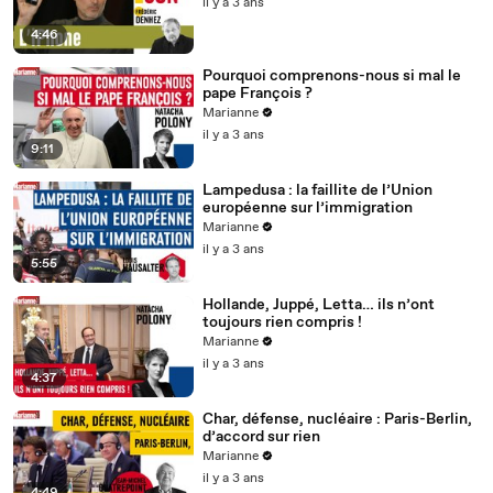
il y a 3 ans
4:46
Pourquoi comprenons-nous si mal le
pape François ?
Marianne
il y a 3 ans
9:11
Lampedusa : la faillite de l’Union
européenne sur l’immigration
Marianne
il y a 3 ans
5:55
Hollande, Juppé, Letta… ils n’ont
toujours rien compris !
Marianne
il y a 3 ans
4:37
Char, défense, nucléaire : Paris-Berlin,
d’accord sur rien
Marianne
il y a 3 ans