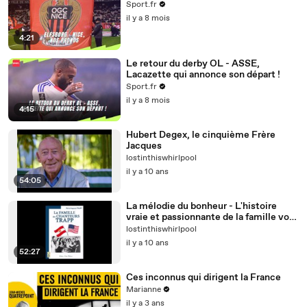
Sport.fr
il y a 8 mois
4:21
Le retour du derby OL - ASSE,
Lacazette qui annonce son départ !
Sport.fr
il y a 8 mois
4:15
Hubert Degex, le cinquième Frère
Jacques
lostinthiswhirlpool
il y a 10 ans
54:05
La mélodie du bonheur - L'histoire
vraie et passionnante de la famille von
Trapp
lostinthiswhirlpool
il y a 10 ans
52:27
Ces inconnus qui dirigent la France
Marianne
il y a 3 ans