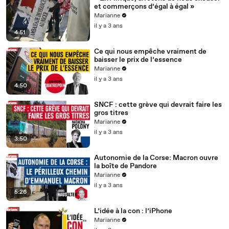
et commerçons d’égal à égal »
Marianne
il y a 3 ans
4:51
Ce qui nous empêche vraiment de
baisser le prix de l’essence
Marianne
il y a 3 ans
4:50
SNCF : cette grève qui devrait faire les
gros titres
Marianne
il y a 3 ans
3:50
Autonomie de la Corse: Macron ouvre
la boîte de Pandore
Marianne
il y a 3 ans
5:26
L’idée à la con : l’iPhone
Marianne