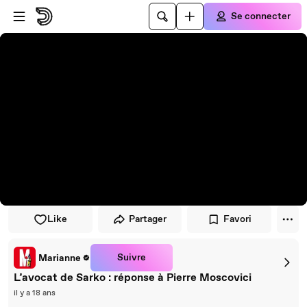
Passer au player
Passer au contenu principal
Se connecter
Like
Partager
Favori
Suivre
Marianne
L’avocat de Sarko : réponse à Pierre Moscovici
il y a 18 ans