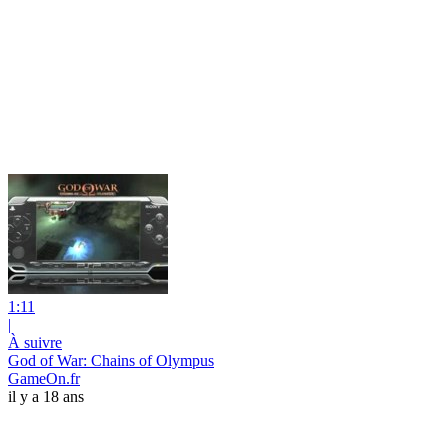
1:11
|
À suivre
God of War: Chains of Olympus
GameOn.fr
il y a 18 ans