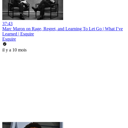
37:43
Marc Maron on Rage, Regret, and Learning To Let Go | What I’ve
Learned | Esquire
Esquire
il y a 10 mois