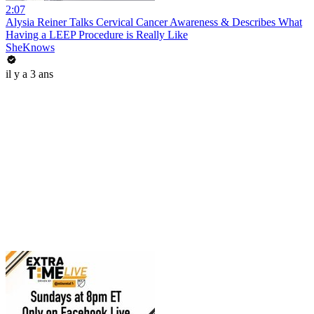
2:07
Alysia Reiner Talks Cervical Cancer Awareness & Describes What
Having a LEEP Procedure is Really Like
SheKnows
il y a 3 ans