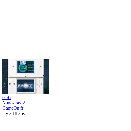
0:56
Nanostray 2
GameOn.fr
il y a 18 ans