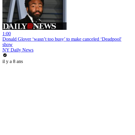
1:00
Donald Glover ‘wasn’t too busy’ to make canceled ‘Deadpool'
show
NY Daily News
il y a 8 ans