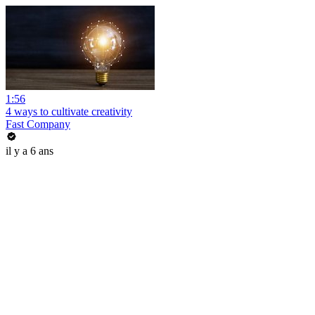
1:56
4 ways to cultivate creativity
Fast Company
il y a 6 ans