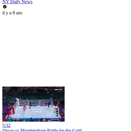
NY Daily News
il y a 8 ans
5:32
Dixon vs Mandengbam Battle for the Gold