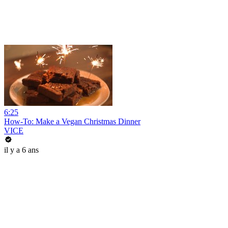
6:25
How-To: Make a Vegan Christmas Dinner
VICE
il y a 6 ans