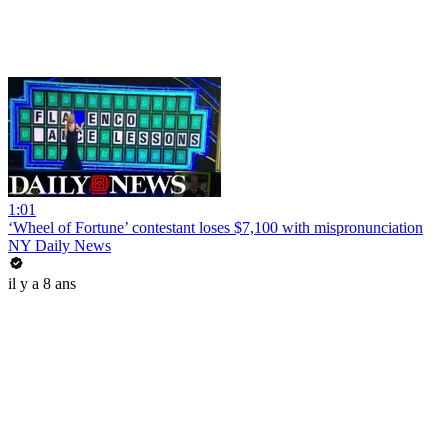
1:01
‘Wheel of Fortune’ contestant loses $7,100 with mispronunciation
NY Daily News
il y a 8 ans