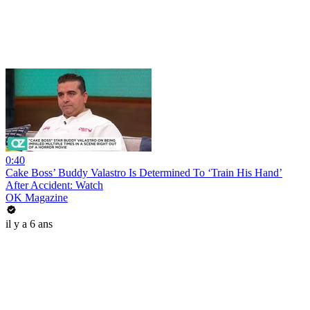
0:40
Cake Boss’ Buddy Valastro Is Determined To ‘Train His Hand’
After Accident: Watch
OK Magazine
il y a 6 ans