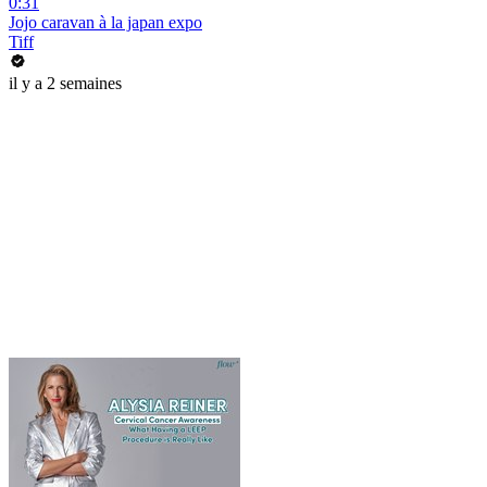
0:31
Jojo caravan à la japan expo
Tiff
il y a 2 semaines