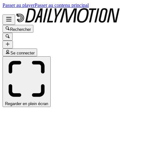
Passer au player
Passer au contenu principal
Rechercher
Se connecter
Regarder en plein écran