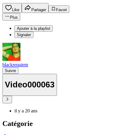
Like
Partager
Favori
Plus
Ajouter à la playlist
Signaler
blackrequiem
Suivre
Video000063
il y a 20 ans
Catégorie