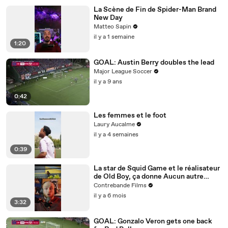
La Scène de Fin de Spider-Man Brand
New Day
Matteo Sapin
il y a 1 semaine
1:20
GOAL: Austin Berry doubles the lead
Major League Soccer
il y a 9 ans
0:42
Les femmes et le foot
Laury Aucalme
il y a 4 semaines
0:39
La star de Squid Game et le réalisateur
de Old Boy, ça donne Aucun autre
choix. Est-ce le chef-d’œuvre annoncé
Contrebande Films
?
il y a 6 mois
3:32
GOAL: Gonzalo Veron gets one back