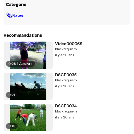
Catégorie
🗞
News
Recommandations
Video000069
blackrequiem
il y a 20 ans
0:28
|
À suivre
DSCF0035
blackrequiem
il y a 20 ans
0:21
DSCF0034
blackrequiem
il y a 20 ans
0:15