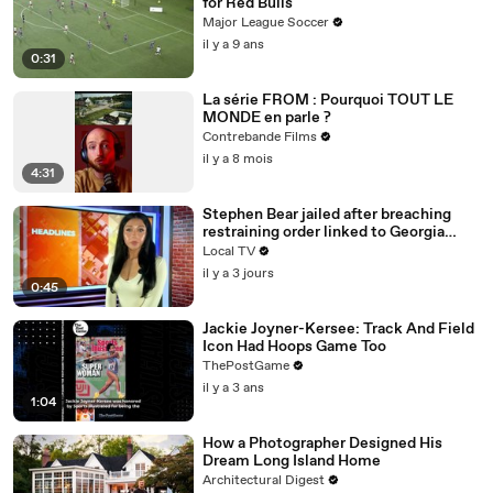
for Red Bulls
Major League Soccer
il y a 9 ans
0:31
La série FROM : Pourquoi TOUT LE
MONDE en parle ?
Contrebande Films
il y a 8 mois
4:31
Stephen Bear jailed after breaching
restraining order linked to Georgia
Harrison
Local TV
il y a 3 jours
0:45
Jackie Joyner-Kersee: Track And Field
Icon Had Hoops Game Too
ThePostGame
il y a 3 ans
1:04
How a Photographer Designed His
Dream Long Island Home
Architectural Digest