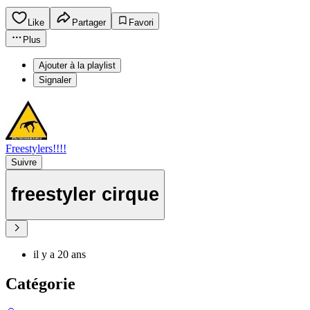
Like
Partager
Favori
Plus
Ajouter à la playlist
Signaler
Freestylers!!!!
Suivre
freestyler cirque
il y a 20 ans
Catégorie