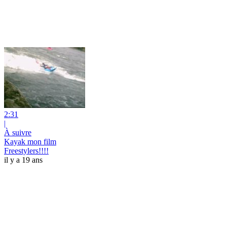
2:31
|
À suivre
Kayak mon film
Freestylers!!!!
il y a 19 ans