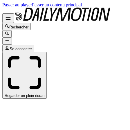
Passer au player
Passer au contenu principal
Rechercher
Se connecter
Regarder en plein écran