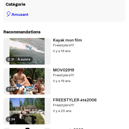
Catégorie
🎈
Amusant
Recommandations
Kayak mon film
Freestylers!!!!
il y a 19 ans
2:31
|
À suivre
MOV02919
Freestylers!!!!
il y a 19 ans
1:02
FREESTYLER été2006
Freestylers!!!!
il y a 20 ans
3:34