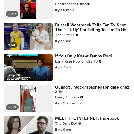
Contrebande Films
il y a 8 mois
2:59
Russell Westbrook Tells Fan To 'Shut
The F--k Up' For Telling To Him To How
To Play Better
The Fumble
il y a 5 ans
1:58
If You Only Knew: Danny Pudi
Larry King Now on Ora.TV
il y a 7 ans
6:01
Quand tu raccompagnes ton date chez
elle
Laury Aucalme
il y a 2 semaines
2:06
MEET THE INTERNET: Facebook
The Daily Dot
il y a 9 ans