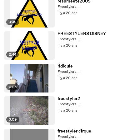
resumeete2005
Freestylers!!!!
il y a 20 ans
3:39
FREESTYLERS DISNEY
Freestylers!!!!
il y a 20 ans
2:44
ridicule
Freestylers!!!!
il y a 20 ans
0:56
freestyler2
Freestylers!!!!
il y a 20 ans
3:09
freestyler cirque
Freestylers!!!!