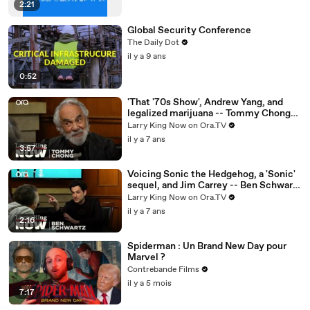
2:21
Global Security Conference
The Daily Dot
il y a 9 ans
0:52
'That '70s Show', Andrew Yang, and
legalized marijuana -- Tommy Chong
answers your social media questions
Larry King Now on Ora.TV
il y a 7 ans
3:57
Voicing Sonic the Hedgehog, a 'Sonic'
sequel, and Jim Carrey -- Ben Schwartz
answers your social media questions
Larry King Now on Ora.TV
il y a 7 ans
2:16
Spiderman : Un Brand New Day pour
Marvel ?
Contrebande Films
il y a 5 mois
7:17