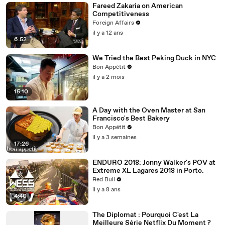
Fareed Zakaria on American
Competitiveness
Foreign Affairs
il y a 12 ans
6:52
We Tried the Best Peking Duck in NYC
Bon Appétit
il y a 2 mois
15:10
A Day with the Oven Master at San
Francisco's Best Bakery
Bon Appétit
il y a 3 semaines
17:26
ENDURO 2018: Jonny Walker's POV at
Extreme XL Lagares 2018 in Porto.
Red Bull
il y a 8 ans
4:40
The Diplomat : Pourquoi C'est La
Meilleure Série Netflix Du Moment ?