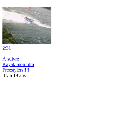
2:31
|
À suivre
Kayak mon film
Freestylers!!!!
il y a 19 ans