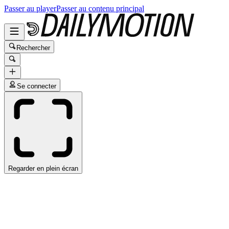
Passer au player
Passer au contenu principal
Rechercher
Se connecter
Regarder en plein écran