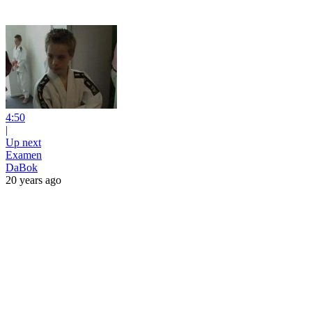
4:50
|
Up next
Examen
DaBok
20 years ago