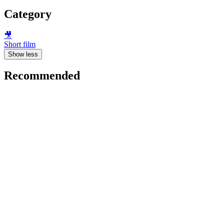
Category
🎥
Short film
Show less
Recommended