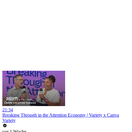
21:34
Breaking Through in the Attention Economy | Variety x Canva
Variety
vor 1 Woche