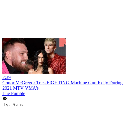
2:39
Conor McGregor Tries FIGHTING Machine Gun Kelly During
2021 MTV VMA’s
The Fumble
il y a 5 ans