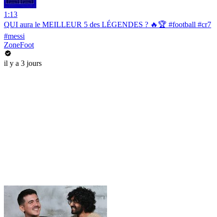
1:13
QUI aura le MEILLEUR 5 des LÉGENDES ? 🔥🏆 #football #cr7
#messi
ZoneFoot
il y a 3 jours