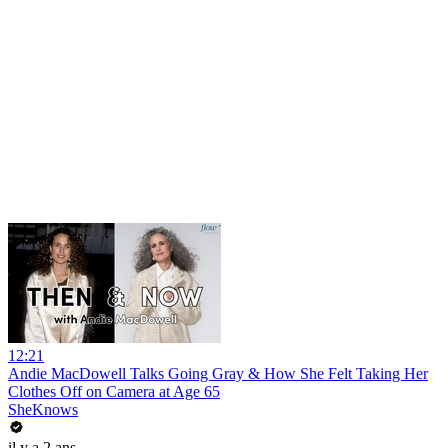
12:21
Andie MacDowell Talks Going Gray & How She Felt Taking Her
Clothes Off on Camera at Age 65
SheKnows
il y a 2 ans