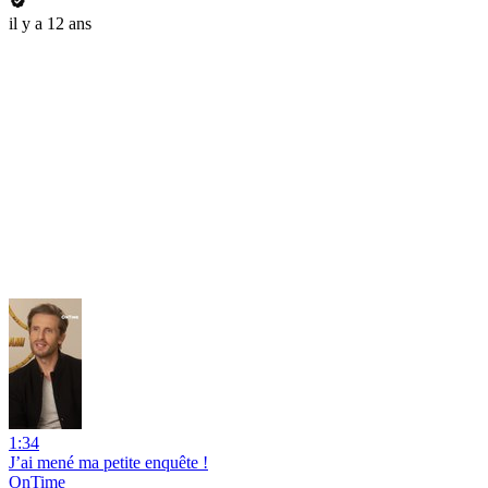
il y a 12 ans
1:34
J’ai mené ma petite enquête !
OnTime