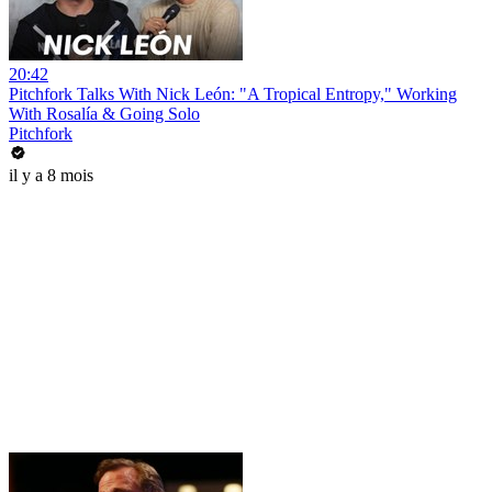
20:42
Pitchfork Talks With Nick León: "A Tropical Entropy," Working
With Rosalía & Going Solo
Pitchfork
il y a 8 mois