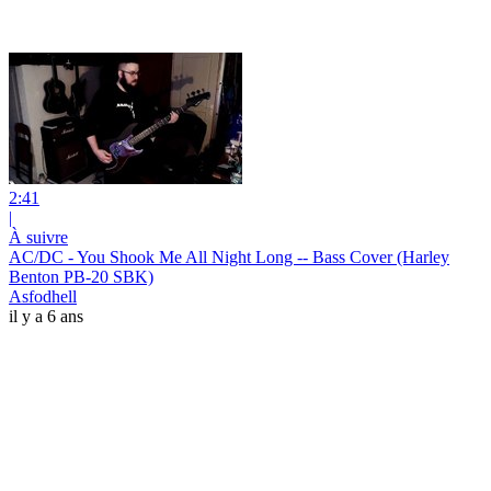
2:41
|
À suivre
AC/DC - You Shook Me All Night Long -- Bass Cover (Harley
Benton PB-20 SBK)
Asfodhell
il y a 6 ans