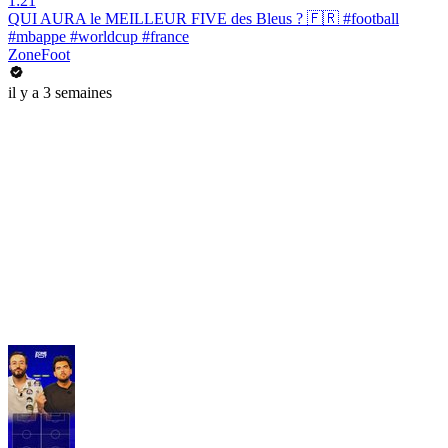
1:21
QUI AURA le MEILLEUR FIVE des Bleus ? 🇫🇷 #football
#mbappe #worldcup #france
ZoneFoot
il y a 3 semaines