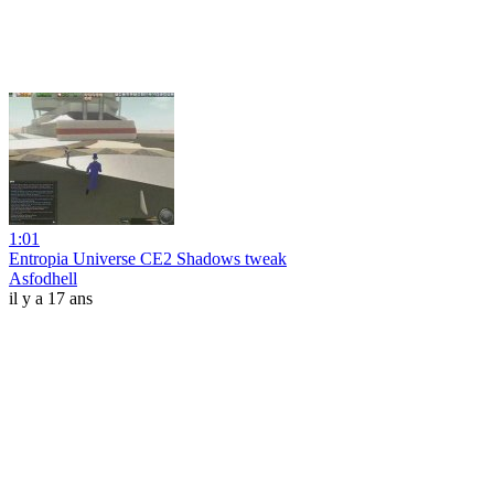
1:01
Entropia Universe CE2 Shadows tweak
Asfodhell
il y a 17 ans