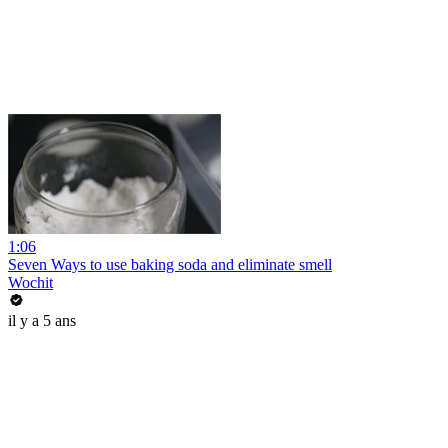
1:06
Seven Ways to use baking soda and eliminate smell
Wochit
il y a 5 ans