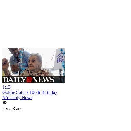
1:13
Goldie Sohn's 106th Birthday
NY Daily News
il y a 8 ans