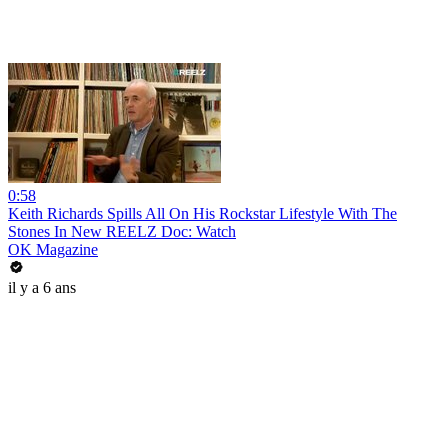
0:58
Keith Richards Spills All On His Rockstar Lifestyle With The
Stones In New REELZ Doc: Watch
OK Magazine
il y a 6 ans