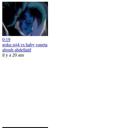
0:19
goku ssj4 vs baby vageta
aboub abdellatif
il y a 20 ans