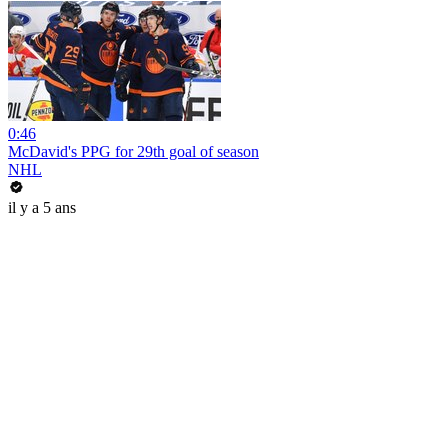
0:46
McDavid's PPG for 29th goal of season
NHL
il y a 5 ans