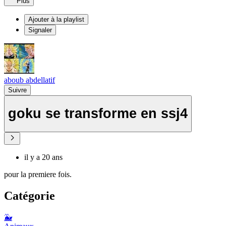
Plus
Ajouter à la playlist
Signaler
aboub abdellatif
Suivre
goku se transforme en ssj4
il y a 20 ans
pour la premiere fois.
Catégorie
🐳