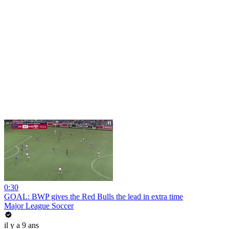
0:30
GOAL: BWP gives the Red Bulls the lead in extra time
Major League Soccer
il y a 9 ans