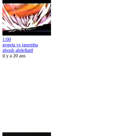
1:00
gogeta vs janemba
aboub abdellatif
il y a 20 ans