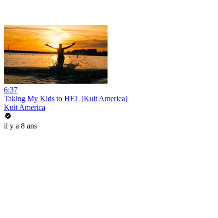
6:37
Taking My Kids to HEL [Kult America]
Kult America
il y a 8 ans