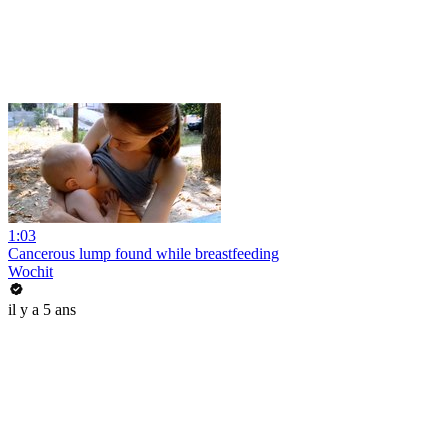
1:03
Cancerous lump found while breastfeeding
Wochit
il y a 5 ans