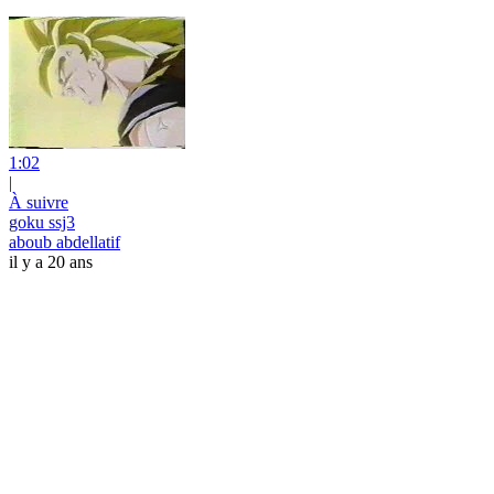
1:02
|
À suivre
goku ssj3
aboub abdellatif
il y a 20 ans