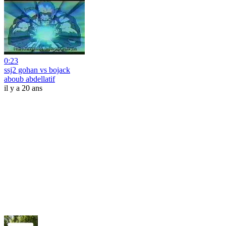
0:23
ssj2 gohan vs bojack
aboub abdellatif
il y a 20 ans