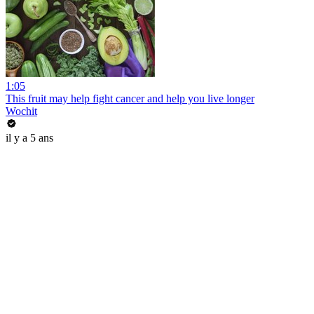
1:05
This fruit may help fight cancer and help you live longer
Wochit
il y a 5 ans