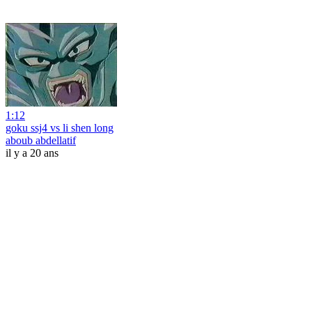
1:12
goku ssj4 vs li shen long
aboub abdellatif
il y a 20 ans