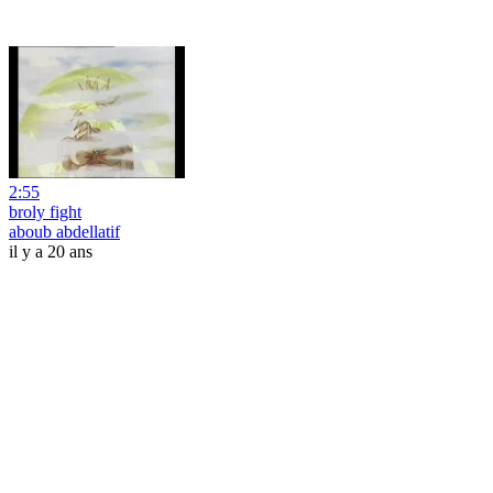
2:55
broly fight
aboub abdellatif
il y a 20 ans