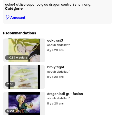
goku4 utilise super poig du dragon contre li shen long.
Catégorie
🎈
Amusant
Recommandations
goku ssj3
aboub abdellatif
il y a 20 ans
1:02
|
À suivre
broly fight
aboub abdellatif
il y a 20 ans
2:55
dragon ball gt - fusion
aboub abdellatif
il y a 20 ans
0:20