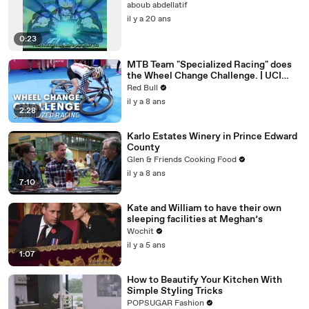
aboub abdellatif
il y a 20 ans
0:23
MTB Team "Specialized Racing" does
the Wheel Change Challenge. | UCI
MTB 2018
Red Bull
il y a 8 ans
2:28
Karlo Estates Winery in Prince Edward
County
Glen & Friends Cooking Food
il y a 8 ans
7:10
Kate and William to have their own
sleeping facilities at Meghan’s
Wochit
il y a 5 ans
1:07
How to Beautify Your Kitchen With
Simple Styling Tricks
POPSUGAR Fashion