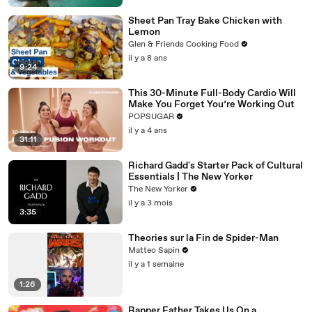
Sheet Pan Tray Bake Chicken with
Lemon
Glen & Friends Cooking Food
il y a 8 ans
9:24
This 30-Minute Full-Body Cardio Will
Make You Forget You’re Working Out
POPSUGAR
il y a 4 ans
31:11
Richard Gadd's Starter Pack of Cultural
Essentials | The New Yorker
The New Yorker
il y a 3 mois
3:35
Theories sur la Fin de Spider-Man
Matteo Sapin
il y a 1 semaine
1:26
Rapper Father Takes Us On a