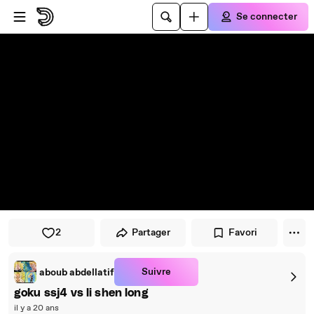
Passer au player
Passer au contenu principal
Se connecter
2
Partager
Favori
Suivre
aboub abdellatif
goku ssj4 vs li shen long
il y a 20 ans