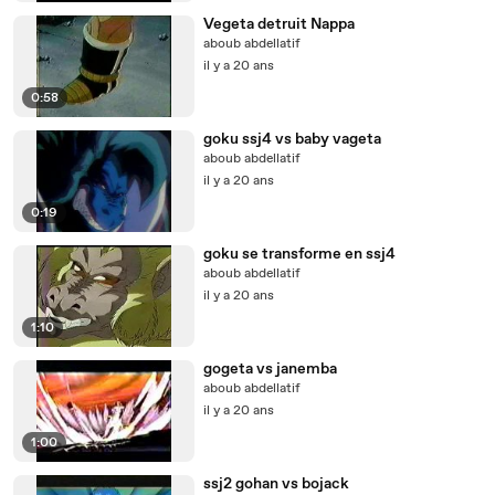
Vegeta detruit Nappa
aboub abdellatif
il y a 20 ans
0:58
goku ssj4 vs baby vageta
aboub abdellatif
il y a 20 ans
0:19
goku se transforme en ssj4
aboub abdellatif
il y a 20 ans
1:10
gogeta vs janemba
aboub abdellatif
il y a 20 ans
1:00
ssj2 gohan vs bojack