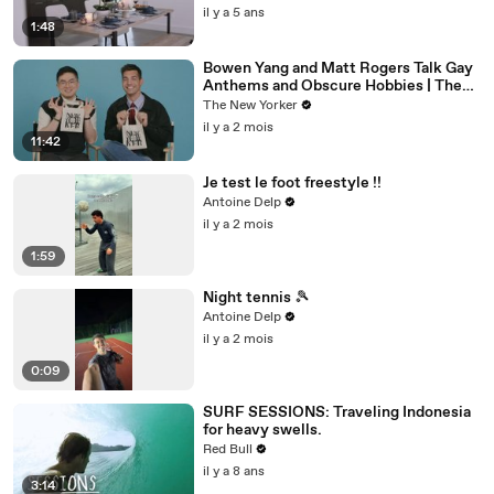
il y a 5 ans
1:48
Bowen Yang and Matt Rogers Talk Gay
Anthems and Obscure Hobbies | The
Mini Interview | The New Yorker
The New Yorker
il y a 2 mois
11:42
Je test le foot freestyle !!
Antoine Delp
il y a 2 mois
1:59
Night tennis 🎾
Antoine Delp
il y a 2 mois
0:09
SURF SESSIONS: Traveling Indonesia
for heavy swells.
Red Bull
il y a 8 ans
3:14