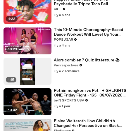
Psychedelic Trip to Taco Bell
VICE
il y a 6 ans
4:22
This 10-Minute Choreography-Based
Dance Workout Will Level Up Your
Moves
POPSUGAR
il y a 4 ans
10:23
Alors combien ? Quiz littérature 📚
Pierrespectives
il y a 2 semaines
1:15
Petninmungkorn vs Pet | HIGHLIGHTS
ONE Friday Fight - 165 | 08/07/2026 |
beIN SPORTS USA
beIN SPORTS USA
il y a 1 jour
10:42
Elaine Welteroth How Childbirth
Changed Her Perspective on Black
Maternal Health